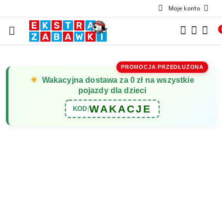
Moje konto
Przejdź do treści głównej
Przejdź do wyszukiwarki
Przejdź do moje konto
Przejdź do menu głównego
Przejdź do opisu produktu
Przejdź do stopki
PROMOCJA PRZEDŁUŻONA
☀
Wakacyjna dostawa za 0 zł na wszystkie
pojazdy dla dzieci
WAKACJE
KOD: