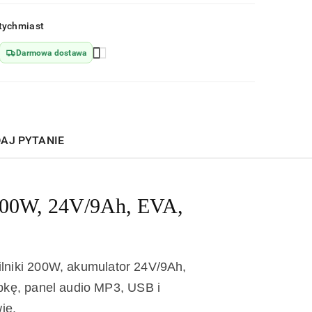
Wyślij
tychmiast
Darmowa dostawa
AJ PYTANIE
x200W, 24V/9Ah, EVA,
lniki 200W, akumulator 24V/9Ah,
epkę, panel audio MP3, USB i
ie.