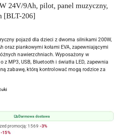
0W 24V/9Ah, pilot, panel muzyczny,
h [BLT-206]
tryczny pojazd dla dzieci z dwoma silnikami 200W,
h oraz piankowymi kołami EVA, zapewniającymi
różnych nawierzchniach. Wyposażony w
io z MP3, USB, Bluetooth i światła LED, zapewnia
czną zabawę, którą kontrolować mogą rodzice za
tuki
Darmowa dostawa
Rabat:
rzed promocją:
1569
-3%
Rabat:
-15%