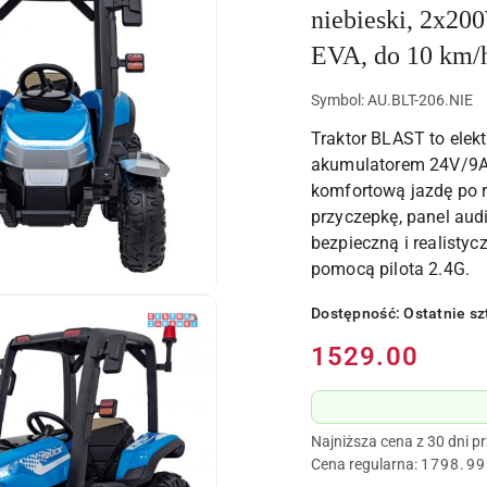
niebieski, 2x20
EVA, do 10 km/
Symbol:
AU.BLT-206.NIE
Traktor BLAST to elek
akumulatorem 24V/9A
komfortową jazdę po 
przyczepkę, panel aud
bezpieczną i realisty
pomocą pilota 2.4G.
Dostępność:
Ostatnie sz
Cena:
1529.00
Najniższa cena z 30 dni p
Cena regularna:
1798.99