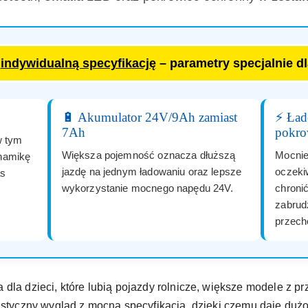
a
indywidualną specyfikację
– parametry specjalnie d
🔋 Akumulator 24V/9Ah zamiast
⚡ Ła
7Ah
pokro
w tym
Większa pojemność oznacza dłuższą
Mocnie
ynamikę
jazdę na jednym ładowaniu oraz lepsze
oczeki
as
wykorzystanie mocnego napędu 24V.
chroni
zabrud
przech
 dla dzieci, które lubią pojazdy rolnicze, większe modele z
listyczny wygląd z mocną specyfikacją, dzięki czemu daje duż