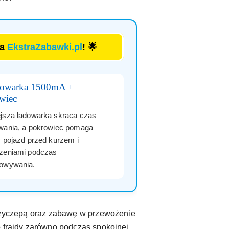
la
EkstraZabawki.pl
! 🌟
dowarka 1500mA +
wiec
jsza ładowarka skraca czas
wania, a pokrowiec pomaga
ć pojazd przed kurzem i
zeniami podczas
owywania.
 przyczepą oraz zabawę w przewożenie
o frajdy zarówno podczas spokojnej