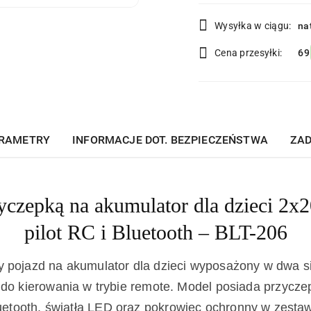
Dostępność
Wysyłka w ciągu:
na
i
Cena przesyłki:
69
dostawa
RAMETRY
INFORMACJE DOT. BEZPIECZEŃSTWA
ZAD
yczepką na akumulator dla dzieci 2
pilot RC i Bluetooth – BLT-206
 pojazd na akumulator dla dzieci wyposażony w dwa si
 do kierowania w trybie remote. Model posiada przycz
uetooth, światła LED oraz pokrowiec ochronny w zestaw