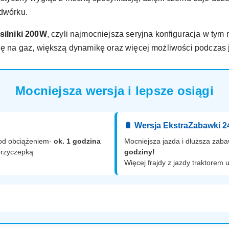
odwórku.
 silniki 200W
, czyli najmocniejsza seryjna konfiguracja w tym
cję na gaz, większą dynamikę oraz więcej możliwości podczas 
Mocniejsza wersja i lepsze osiągi
🔋 Wersja EkstraZabawki 
 pod obciążeniem-
ok. 1 godzina
Mocniejsza jazda i dłuższa zab
przyczepką
godziny!
Więcej frajdy z jazdy traktorem