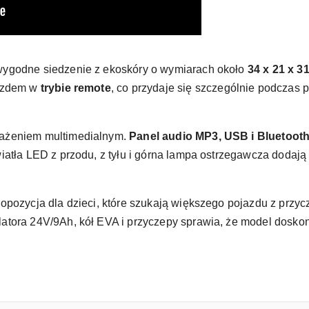
wygodne siedzenie z ekoskóry o wymiarach około
34 x 21 x 3
jazdem w
trybie remote
, co przydaje się szczególnie podczas
sażeniem multimedialnym.
Panel audio MP3, USB i Bluetoot
atła LED z przodu, z tyłu i górna lampa ostrzegawcza dodają 
opozycja dla dzieci, które szukają większego pojazdu z prz
latora 24V/9Ah, kół EVA i przyczepy sprawia, że model doskon