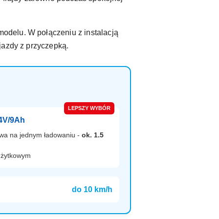
 modelu. W połączeniu z instalacją
jazdy z przyczepką.
LEPSZY WYBÓR
24V/9Ah
awa na jednym ładowaniu -
ok. 1.5
 użytkowym
do 10 km/h