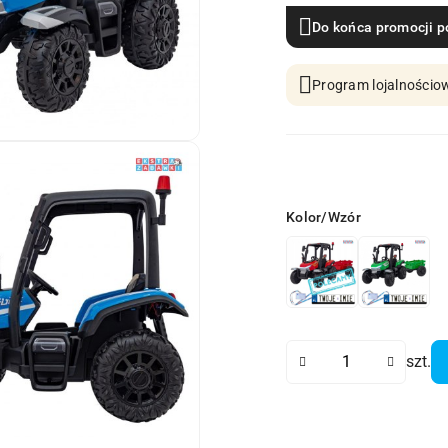
Do końca promocji p
Program lojalnościow
Wariant
Kolor/Wzór
Ilość
szt.