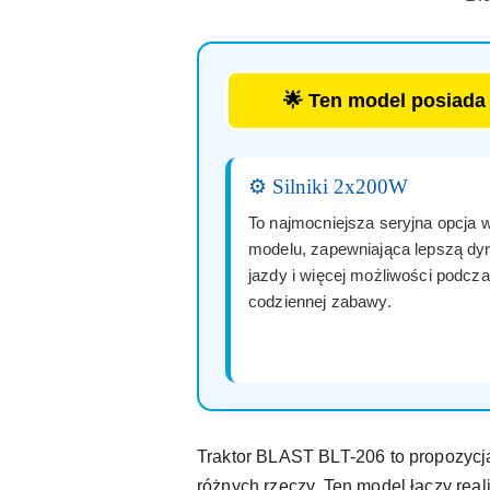
🌟 Ten model posiad
⚙️ Silniki 2x200W
To najmocniejsza seryjna opcja 
modelu, zapewniająca lepszą d
jazdy i więcej możliwości podcz
codziennej zabawy.
Traktor BLAST BLT-206 to propozycja
różnych rzeczy. Ten model łączy rea