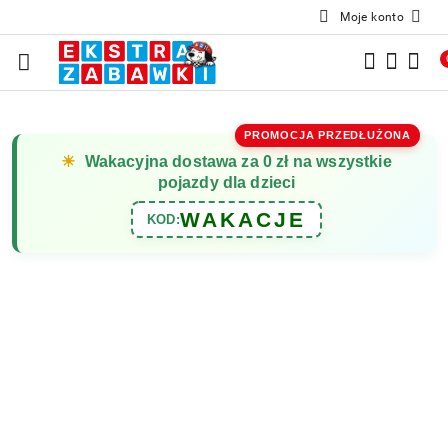
Moje konto
Przejdź do treści głównej
Przejdź do wyszukiwarki
Przejdź do moje konto
Przejdź do menu głównego
Przejdź do opisu produktu
Przejdź do stopki
PROMOCJA PRZEDŁUŻONA
☀
Wakacyjna dostawa za 0 zł na wszystkie
pojazdy dla dzieci
WAKACJE
KOD: