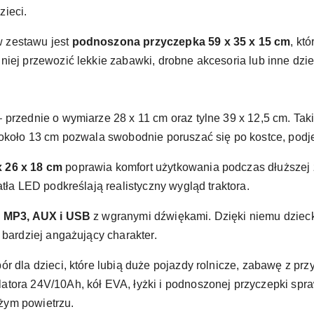
zieci.
 zestawu jest
podnoszona przyczepka 59 x 35 x 15 cm
, kt
niej przewozić lekkie zabawki, drobne akcesoria lub inne dzi
 przednie o wymiarze 28 x 11 cm oraz tylne 39 x 12,5 cm. Taki
 około 13 cm pozwala swobodnie poruszać się po kostce, podj
x 26 x 18 cm
poprawia komfort użytkowania podczas dłuższej 
atła LED podkreślają realistyczny wygląd traktora.
o MP3, AUX i USB
z wgranymi dźwiękami. Dzięki niemu dziec
 bardziej angażujący charakter.
r dla dzieci, które lubią duże pojazdy rolnicze, zabawę z pr
latora 24V/10Ah, kół EVA, łyżki i podnoszonej przyczepki spr
żym powietrzu.