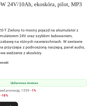
0W 24V/10Ah, ekoskóra, pilot, MP3
20-T Zielony to mocny pojazd na akumulator z
umulatorem 24V oraz szybkim ładowaniem,
 zabawę na różnych nawierzchniach. W zestawie
nna przyczepa z podnoszoną naczepą, panel audio,
owe siedzenie z ekoskóry.
pność
Darmowa dostawa
Rabat:
rzed promocją:
1359
-1%
Rabat:
-18%