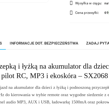
Wysyłka w ciągu:
na
i
Cena przesyłki:
69
dostawa
S
INFORMACJE DOT. BEZPIECZEŃSTWA
ZADAJ PYT
czepką i łyżką na akumulator dla dzi
pilot RC, MP3 i ekoskóra – SX2068
azd na akumulator dla dzieci z łyżką i podnoszoną przycze
Hz do kierowania w trybie remote oraz wygodne siedzenie z 
anel audio MP3, AUX i USB, ładowarkę 1500mA oraz pokrow