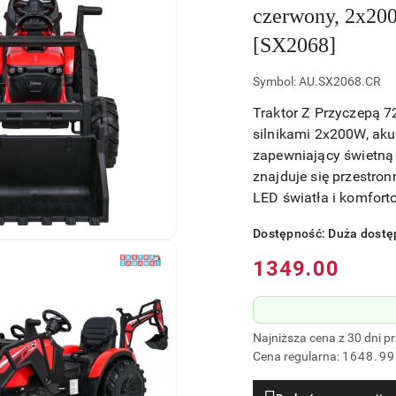
czerwony, 2x20
[SX2068]
Symbol:
AU.SX2068.CR
Traktor Z Przyczepą 7
silnikami 2x200W, ak
zapewniający świetną
znajduje się przestro
LED światła i komfort
Dostępność:
Duża dostę
Cena:
1349.00
Najniższa cena z 30 dni p
Cena regularna:
1648.99