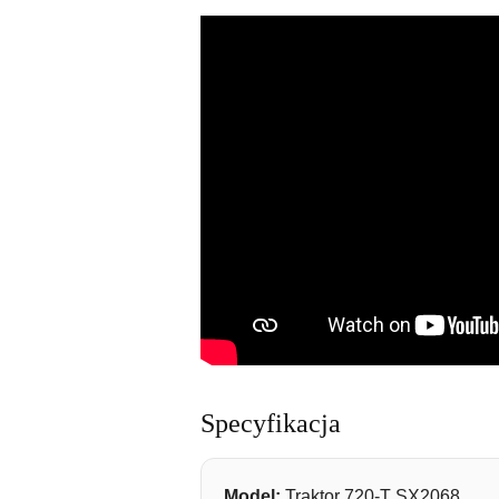
Specyfikacja
Model:
Traktor 720-T SX2068