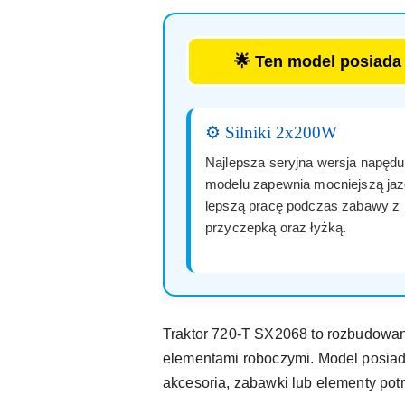
🌟 Ten model posiad
⚙️ Silniki 2x200W
Najlepsza seryjna wersja napęd
modelu zapewnia mocniejszą jaz
lepszą pracę podczas zabawy z
przyczepką oraz łyżką.
Traktor 720-T SX2068 to rozbudowany 
elementami roboczymi. Model posiad
akcesoria, zabawki lub elementy po