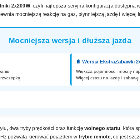
ilniki 2x200W
, czyli najlepsza seryjna konfiguracja dostępna
pewnia mocniejszą reakcję na gaz, płynniejszą jazdę i więcej
Mocniejsza wersja i dłuższa jazda
🔋 Wersja EkstraZabawki 
waniu
Większa pojemność i mocny n
przyczepką
Więcej czasu na jazdę i zabawę 
tyłu, dwa tryby prędkości oraz funkcję
wolnego startu
, która 
 GHz pozwala kierować pojazdem w
trybie remote
, co jest sz