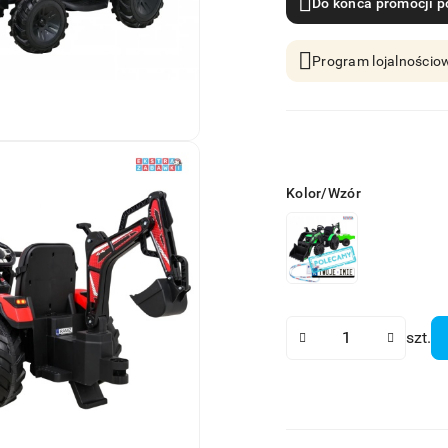
Do końca promocji p
Program lojalnościow
Wariant
Kolor/Wzór
Ilość
szt.
Dostępność