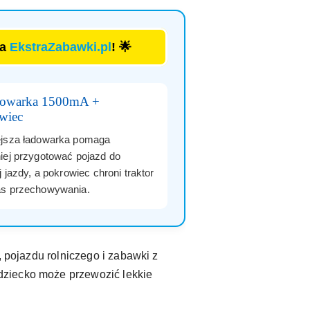
la
EkstraZabawki.pl
! 🌟
dowarka 1500mA +
wiec
jsza ładowarka pomaga
iej przygotować pojazd do
j jazdy, a pokrowiec chroni traktor
s przechowywania.
, pojazdu rolniczego i zabawki z
dziecko może przewozić lekkie