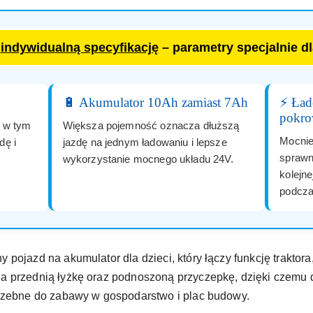
a
indywidualną specyfikację
– parametry specjalnie d
🔋 Akumulator 10Ah zamiast 7Ah
⚡ Ła
pokro
u w tym
Większa pojemność oznacza dłuższą
Mocnie
dę i
jazdę na jednym ładowaniu i lepsze
sprawn
wykorzystanie mocnego układu 24V.
kolejne
podcza
pojazd na akumulator dla dzieci, który łączy funkcję traktora
a przednią łyżkę oraz podnoszoną przyczepkę, dzięki czemu 
trzebne do zabawy w gospodarstwo i plac budowy.