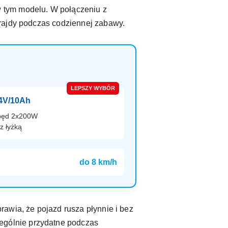
 w tym modelu. W połączeniu z
 frajdy podczas codziennej zabawy.
LEPSZY WYBÓR
24V/10Ah
apęd 2x200W
z łyżką
do 8 km/h
sprawia, że pojazd rusza płynnie i bez
czególnie przydatne podczas