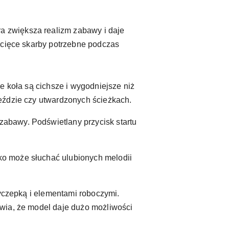
óra zwiększa realizm zabawy i daje
ecięce skarby potrzebne podczas
e koła są cichsze i wygodniejsze niż
eździe czy utwardzonych ścieżkach.
zabawy. Podświetlany przycisk startu
ko może słuchać ulubionych melodii
zyczepką i elementami roboczymi.
awia, że model daje dużo możliwości