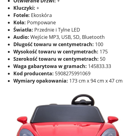
Otwierane Drzwi:
+
Kluczyki:
+
Fotele:
Ekoskóra
Koła:
Pompowane
Światła:
Przednie i Tylne LED
Audio:
Wejście MP3, USB, SD, Bluetooth
Długość towaru w centymetrach:
100
Wysokość towaru w centymetrach:
175
Szerokość towaru w centymetrach:
50
Waga gabarytowa w gramach:
145833.33
Kod producenta:
5908275991069
Wymiary opakowania:
173 cm x 94 cm x 47 cm