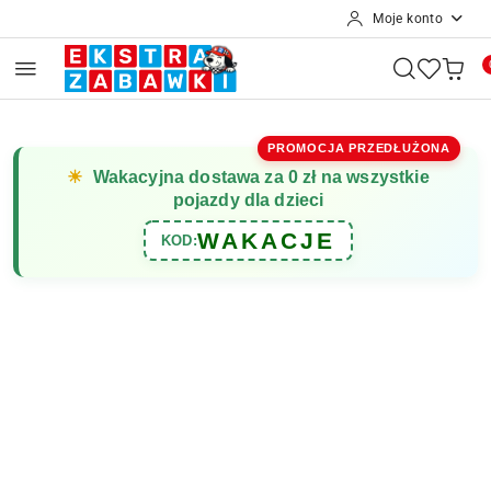
Moje konto
Przejdź do treści głównej
Przejdź do wyszukiwarki
Przejdź do moje konto
Przejdź do menu głównego
Przejdź do opisu produktu
Przejdź do stopki
PROMOCJA PRZEDŁUŻONA
☀
Wakacyjna dostawa za 0 zł na wszystkie
pojazdy dla dzieci
WAKACJE
KOD: