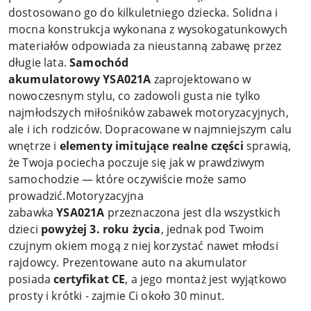
dostosowano go do kilkuletniego dziecka. Solidna i
mocna konstrukcja wykonana z wysokogatunkowych
materiałów odpowiada za nieustanną zabawę przez
długie lata.
Samochód
akumulatorowy YSA021A
zaprojektowano w
nowoczesnym stylu, co zadowoli gusta nie tylko
najmłodszych miłośników zabawek motoryzacyjnych,
ale i ich rodziców. Dopracowane w najmniejszym calu
wnętrze i
elementy imitujące realne części
sprawią,
że Twoja pociecha poczuje się jak w prawdziwym
samochodzie — które oczywiście może samo
prowadzić.Motoryzacyjna
zabawka
YSA021A
przeznaczona jest dla wszystkich
dzieci
powyżej 3. roku życia
, jednak pod Twoim
czujnym okiem mogą z niej korzystać nawet młodsi
rajdowcy. Prezentowane auto na akumulator
posiada
certyfikat CE
, a jego montaż jest wyjątkowo
prosty i krótki - zajmie Ci około 30 minut.