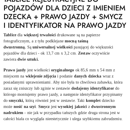
POJAZDÓW DLA DZIECI Z IMIENIEM
DZECKA + PRAWO JAZDY + SMYCZ
I IDENTYFIKATOR NA PRAWO JAZDY
Tablice
dla
większej trwałości
drukowane są na papierze
fotograficznym, a z tyłu podklejane
mocną taśmą
dwustronną.
Są
uniwersalnej wielkości
pasującej do większości
pojazdów dla dzieci - ok 13,7 cm x 3,2 cm.
Zestaw
oczywiście
zawiera
dwie sztuki.
Prawo jazdy
jest wielkości
oryginalnego
ok 85,6 mm x 54 mm z
miejscem na
wklejenie zdjęcia
i podanie
danych dziecka
wraz z
posiadanymi uprawnieniami. Aby nie była to chwilowa zabawka, która
zaraz się zniszczy lub zginie w zestawie
dodajemy identyfikator
do
którego montujemy prawo jazdy, a następnie identyfikator przypinamy
do
smyczki,
którą również jest w zestawie. Taki
komplet
dziecko
może
nosić na szyi
.
Smycz
jest
wysokiej jakości
z
dwustronnym
nadrukiem
- nie jak w przypadku tańszych gdzie druga strona jest w
całości biała co wygląda nieestetycznie i ulega szybkiemu zabrudzeniu.