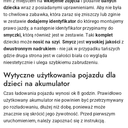
mm z miejscem na
wklejenie zdjęcia
i podanie
danych
dziecka
wraz z posiadanymi uprawnieniami. Aby nie była
to chwilowa zabawka, która zaraz się zniszczy lub zginie
w zestawie
dodajemy identyfikator
do którego montujemy
prawo jazdy, a następnie identyfikator przypinamy do
smyczki,
którą również jest w zestawie. Taki
komplet
dziecko może
nosić na szyi
.
Smycz
jest
wysokiej jakości
z
dwustronnym nadrukiem
- nie jak w przypadku tańszych
gdzie druga strona jest w całości biała co wygląda
nieestetycznie i ulega szybkiemu zabrudzeniu.
Wytyczne użytkowania pojazdu dla
dzieci na akumulator
Czas ładowania pojazdu wynosi ok 8 godzin. Prawidłowo
użytkowany akumulator nie powinien być przetrzymywany
po rozładowaniu, dłużej niż dobę, ponieważ może
znacznie się skrócić jego żywotność. Przed pierwszym
uruchomieniem, należy zapoznać się z instrukcją.