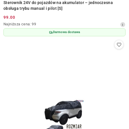
Sterownik 24V do pojazdów na akumulator – jednoczesna
obsługa trybu manual i pilot [S]
99.00
Cena
Najniższa
Najniższa cena:
99
promocyjna:
cena
Darmowa dostawa
z
30
dni
przed
obniżką