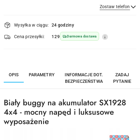
Zostaw telefon
Dostępność
Wysyłka w ciągu:
24 godziny
i
dostawa
Wyślij
Cena przesyłki:
129
Darmowa dostawa
OPIS
PARAMETRY
INFORMACJE DOT.
ZADAJ
BEZPIECZEŃSTWA
PYTANIE
Biały buggy na akumulator SX1928
4x4 - mocny napęd i luksusowe
wyposażenie