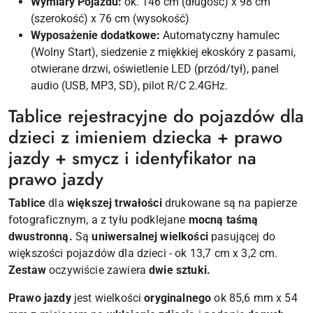
Wymiary Pojazdu:
ok. 146 cm (długość) x 98 cm
(szerokość) x 76 cm (wysokość)
Wyposażenie dodatkowe:
Automatyczny hamulec
(Wolny Start), siedzenie z miękkiej ekoskóry z pasami,
otwierane drzwi, oświetlenie LED (przód/tył), panel
audio (USB, MP3, SD), pilot R/C 2.4GHz.
Tablice rejestracyjne do pojazdów dla
dzieci z imieniem dziecka + prawo
jazdy + smycz i identyfikator na
prawo jazdy
Tablice
dla
większej trwałości
drukowane są na papierze
fotograficznym, a z tyłu podklejane
mocną taśmą
dwustronną.
Są
uniwersalnej wielkości
pasującej do
większości pojazdów dla dzieci - ok 13,7 cm x 3,2 cm.
Zestaw
oczywiście zawiera
dwie sztuki.
Prawo jazdy
jest wielkości
oryginalnego
ok 85,6 mm x 54