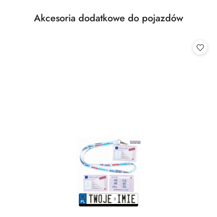
Produkty
Akcesoria dodatkowe do pojazdów
Pomiń karuzelę produktów
o
statusie: