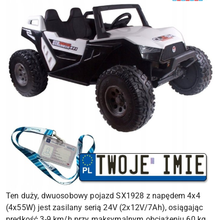
Ten duży, dwuosobowy pojazd SX1928 z napędem 4x4
(4x55W) jest zasilany serią 24V (2x12V/7Ah), osiągając
prędkość 3-9 km/h przy maksymalnym obciążeniu 60 kg.