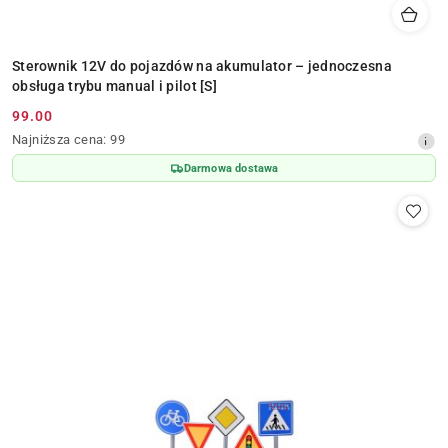
Sterownik 12V do pojazdów na akumulator – jednoczesna
obsługa trybu manual i pilot [S]
99.00
Cena
Najniższa
Najniższa cena:
99
promocyjna:
cena
Darmowa dostawa
z
30
dni
przed
obniżką