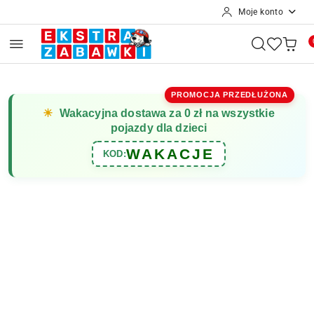
Moje konto
Przejdź do treści głównej
Przejdź do wyszukiwarki
Przejdź do moje konto
Przejdź do menu głównego
Przejdź do opisu produktu
Przejdź do stopki
PROMOCJA PRZEDŁUŻONA
☀
Wakacyjna dostawa za 0 zł na wszystkie
pojazdy dla dzieci
WAKACJE
KOD: