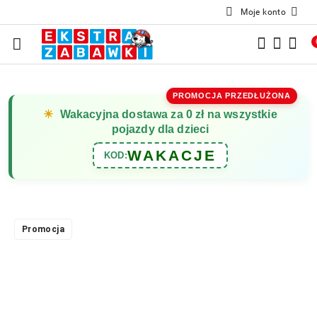
Moje konto
Przejdź do treści głównej
Przejdź do wyszukiwarki
Przejdź do moje konto
Przejdź do menu głównego
Przejdź do opisu produktu
Przejdź do stopki
PROMOCJA PRZEDŁUŻONA
☀
Wakacyjna dostawa za 0 zł na wszystkie
pojazdy dla dzieci
WAKACJE
KOD:
Promocja