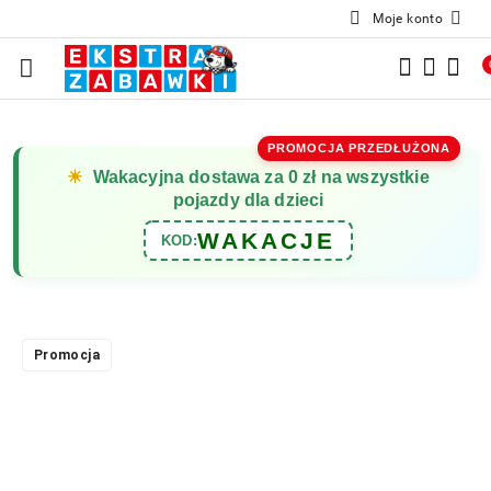
Moje konto
Przejdź do treści głównej
Przejdź do wyszukiwarki
Przejdź do moje konto
Przejdź do menu głównego
Przejdź do opisu produktu
Przejdź do stopki
PROMOCJA PRZEDŁUŻONA
☀
Wakacyjna dostawa za 0 zł na wszystkie
pojazdy dla dzieci
WAKACJE
KOD:
Promocja