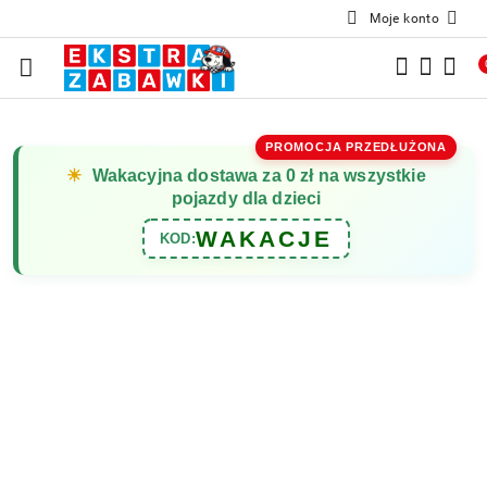
Moje konto
Przejdź do treści głównej
Przejdź do wyszukiwarki
Przejdź do moje konto
Przejdź do menu głównego
Przejdź do opisu produktu
Przejdź do stopki
PROMOCJA PRZEDŁUŻONA
☀
Wakacyjna dostawa za 0 zł na wszystkie
pojazdy dla dzieci
WAKACJE
KOD: