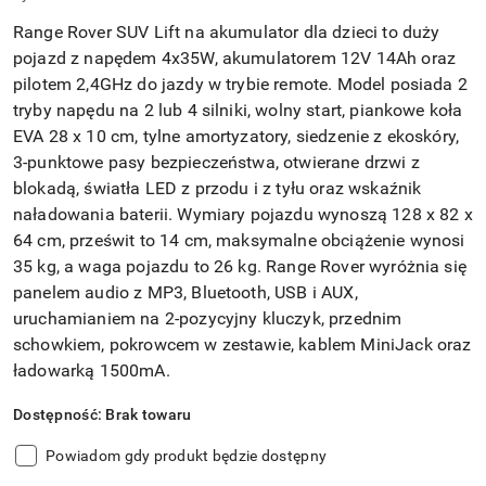
Range Rover SUV Lift na akumulator dla dzieci to duży
pojazd z napędem 4x35W, akumulatorem 12V 14Ah oraz
pilotem 2,4GHz do jazdy w trybie remote. Model posiada 2
tryby napędu na 2 lub 4 silniki, wolny start, piankowe koła
EVA 28 x 10 cm, tylne amortyzatory, siedzenie z ekoskóry,
3-punktowe pasy bezpieczeństwa, otwierane drzwi z
blokadą, światła LED z przodu i z tyłu oraz wskaźnik
naładowania baterii. Wymiary pojazdu wynoszą 128 x 82 x
64 cm, prześwit to 14 cm, maksymalne obciążenie wynosi
35 kg, a waga pojazdu to 26 kg. Range Rover wyróżnia się
panelem audio z MP3, Bluetooth, USB i AUX,
uruchamianiem na 2-pozycyjny kluczyk, przednim
schowkiem, pokrowcem w zestawie, kablem MiniJack oraz
ładowarką 1500mA.
Dostępność:
Brak towaru
Powiadom gdy produkt będzie dostępny