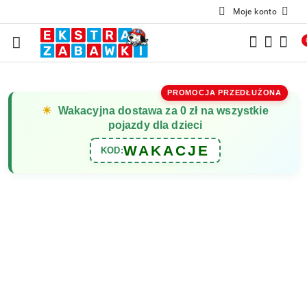
Moje konto
Przejdź do treści głównej
Przejdź do wyszukiwarki
Przejdź do moje konto
Przejdź do menu głównego
Przejdź do opisu produktu
Przejdź do stopki
PROMOCJA PRZEDŁUŻONA
☀
Wakacyjna dostawa za 0 zł na wszystkie
pojazdy dla dzieci
WAKACJE
KOD: