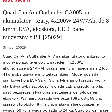
Brak towaru
Quad Can Am Outlander CA005 na
akumulator - szary, 4x200W 24V/7Ah, do 8
km/h, EVA, ekoskóra, LED, pane
muzyczny z BT [25029]
Symbol:
25029
Quad Can-Am Outlander ATV na akumulator dla dzieci to
mocny pojazd terenowy z napędem 4x200W,
akumulatorem 24V 7Ah oraz zmiennym napędem na 2 lub
4 koła obsługiwanym przełącznikiem. Model posiada
piankowe koła EVA 32 x 13 cm, tylne amortyzatory, wolny
start, dwa tryby szybkości, światła LED z przodu i z tyłu,
pasy bezpieczeństwa oraz siedzenie z wentylowanej
ekoskóry. Wymiary pojazdu wynoszą 108 x 68 x 68 cm,
prześwit to około 18–19 cm, maksymalne obciążenie
wynosi 50 kg, a waga pojazdu to 24 kg. Quad wyróżnia się