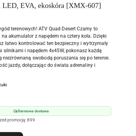
t, LED, EVA, ekoskóra [XMX-607]
ygód terenowych! ATV Quad Desert Czarny to
 na akumulator z napędem na cztery koła. Dzięki
z łatwo kontrolować ten bezpieczny i wytrzymały
mi silnikami i napędem 4x45W, pokonasz każdą
ię niezrównaną swobodą poruszania się po terenie.
ść jazdy, dołączając do świata adrenaliny i
tuki
Darmowa dostawa
rzed promocją:
899