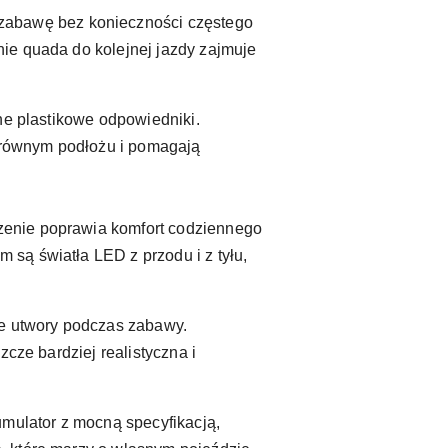
ą zabawę bez konieczności częstego
ie quada do kolejnej jazdy zajmuje
zne plastikowe odpowiedniki.
 równym podłożu i pomagają
zenie poprawia komfort codziennego
są światła LED z przodu i z tyłu,
ne utwory podczas zabawy.
cze bardziej realistyczna i
ulator z mocną specyfikacją,