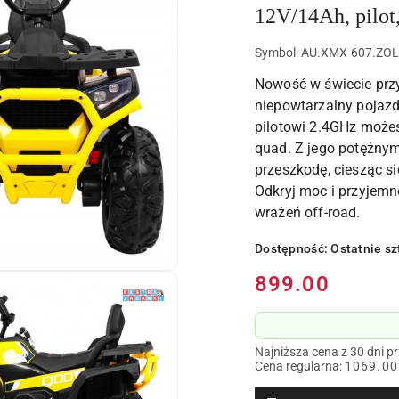
12V/14Ah, pilo
Symbol:
AU.XMX-607.ZOL
Nowość w świecie prz
niepowtarzalny pojazd
pilotowi 2.4GHz możes
quad. Z jego potężny
przeszkodę, ciesząc s
Odkryj moc i przyjemno
wrażeń off-road.
Dostępność:
Ostatnie sz
Cena:
899.00
Najniższa cena z 30 dni p
Cena regularna:
1069.00