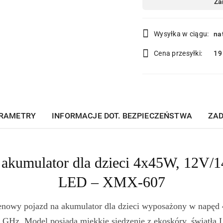
Dostępność
Za
i
dostawa
Wysyłka w ciągu:
na
Cena przesyłki:
19
RAMETRY
INFORMACJE DOT. BEZPIECZEŃSTWA
ZAD
akumulator dla dzieci 4x45W, 12V/1
LED – XMX-607
owy pojazd na akumulator dla dzieci wyposażony w napęd 4x
4 GHz. Model posiada miękkie siedzenie z ekoskóry, światł