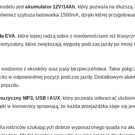
modelu jest
akumulator 12V/14Ah
, który pozwala na dłuższ
również szybsza ładowarka 1500mA, dzięki której przygotowan
ła EVA
, które lepiej radzą sobie z nierównościami niż klasyc
rtyzatory, które zwiększają wygodę podczas jazdy po mniej
iedzenie z ekoskóry oraz pasy bezpieczeństwa. Takie połąc
ko w odpowiedniej pozycji podczas jazdy. Dodatkowym atutem 
 pojazdu.
muzyczny MP3, USB i AUX
, który pozwala odtwarzać ulubio
ki w kierownicy sprawiają, że każda przejażdżka staje się jesz
la rodziców szukających dobrze wyposażonego quada na akum