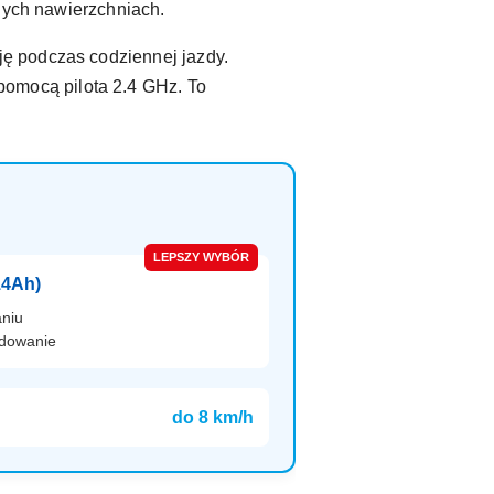
żnych nawierzchniach.
cję podczas codziennej jazdy.
pomocą pilota 2.4 GHz. To
LEPSZY WYBÓR
14Ah)
aniu
adowanie
do 8 km/h