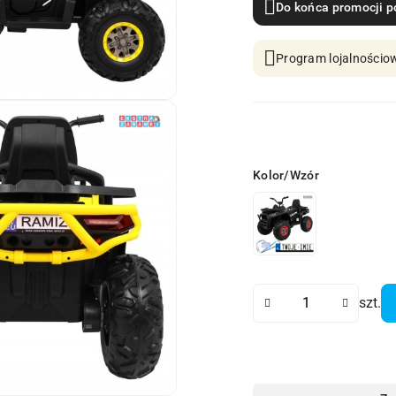
Do końca promocji p
Program lojalnościow
Wariant
Kolor/Wzór
Ilość
szt.