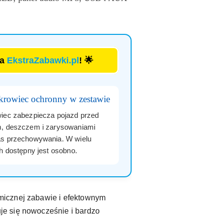
la
EkstraZabawki.pl
! 🌟
krowiec ochronny w zestawie
iec zabezpiecza pojazd przed
, deszczem i zarysowaniami
s przechowywania. W wielu
ch dostępny jest osobno.
micznej zabawie i efektownym
je się nowocześnie i bardzo