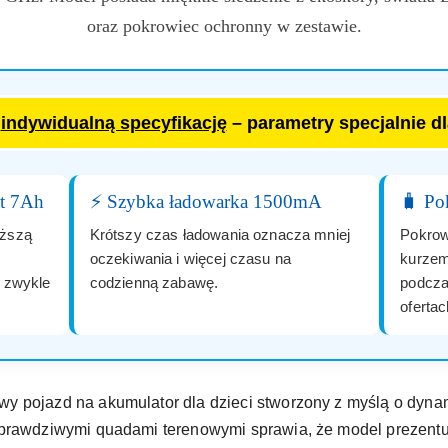
oraz pokrowiec ochronny w zestawie.
a
indywidualną specyfikację
– parametry specjalnie d
t 7Ah
⚡ Szybka ładowarka 1500mA
🧳 Po
uższą
Krótszy czas ładowania oznacza mniej
Pokrow
oczekiwania i więcej czasu na
kurzem
 zwykle
codzienną zabawę.
podcza
oferta
y pojazd na akumulator dla dzieci stworzony z myślą o dyna
 prawdziwymi quadami terenowymi sprawia, że model prezentu