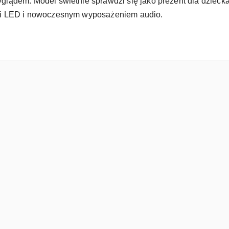
lądem. Model świetnie sprawdzi się jako prezent dla dziecka
mi LED i nowoczesnym wyposażeniem audio.