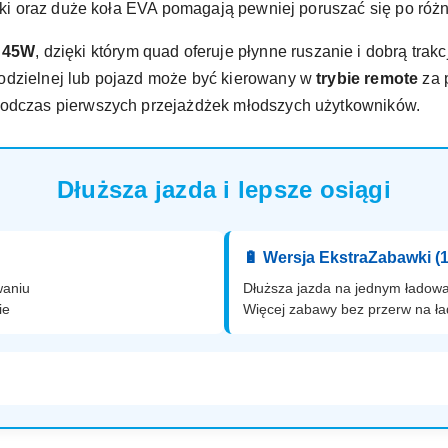
lniki oraz duże koła EVA pomagają pewniej poruszać się po ró
i 45W
, dzięki którym quad oferuje płynne ruszanie i dobrą trak
odzielnej lub pojazd może być kierowany w
trybie remote
za 
podczas pierwszych przejażdżek młodszych użytkowników.
Dłuższa jazda i lepsze osiągi
🔋 Wersja EkstraZabawki (
waniu
Dłuższa jazda na jednym ładow
ie
Więcej zabawy bez przerw na ł