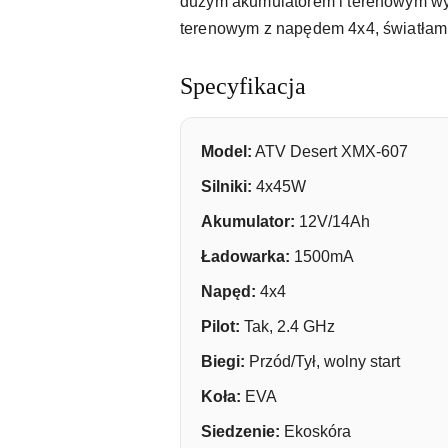
dużym akumulatorem i terenowym wyg
terenowym z napędem 4x4, światła
Specyfikacja
Model:
ATV Desert XMX-607
Silniki:
4x45W
Akumulator:
12V/14Ah
Ładowarka:
1500mA
Napęd:
4x4
Pilot:
Tak, 2.4 GHz
Biegi:
Przód/Tył, wolny start
Koła:
EVA
Siedzenie:
Ekoskóra