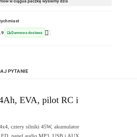
mów w ciągu
a paczkę wyślemy dziś
tychmiast
.9
Darmowa dostawa
AJ PYTANIE
4Ah, EVA, pilot RC i
4, cztery silniki 45W, akumulator
a LED, panel audio MP3, USB i AUX