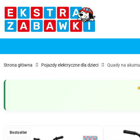
Przejdź do treści głównej
Przejdź do wyszukiwarki
Przejdź do moje konto
Przejdź do menu głównego
Przejdź do opisu produktu
Przejdź do stopki
Strona główna
Pojazdy elektryczne dla dzieci
Quady na akumu
Bestseller