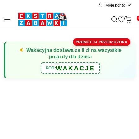
Moje konto
Przejdź do treści głównej
Przejdź do wyszukiwarki
Przejdź do moje konto
Przejdź do menu głównego
Przejdź do opisu produktu
Przejdź do stopki
PROMOCJA PRZEDŁUŻONA
☀
Wakacyjna dostawa za 0 zł na wszystkie
pojazdy dla dzieci
WAKACJE
KOD: