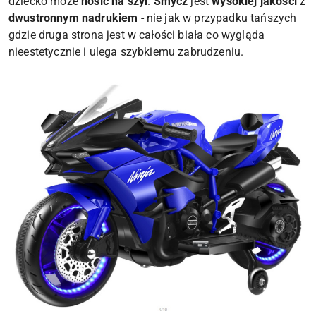
dziecko może
nosić na szyi
.
Smycz
jest
wysokiej jakości
z
dwustronnym nadrukiem
- nie jak w przypadku tańszych
gdzie druga strona jest w całości biała co wygląda
nieestetycznie i ulega szybkiemu zabrudzeniu.