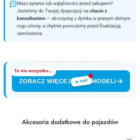
Masz pytania lub wątpliwości przed zakupem?
Jesteśmy do Twojej dyspozycji na
chacie z
konsultantem
— skorzystaj z dymka w prawym dolnym
rogu strony, a chętnie pomożemy przed finalizacją
zamówienia.
To nie wszystko...
ZOBACZ WIĘCEJ
MODELI
★ TOP
Produkty
Akcesoria dodatkowe do pojazdów
Pomiń karuzelę produktów
o
statusie: