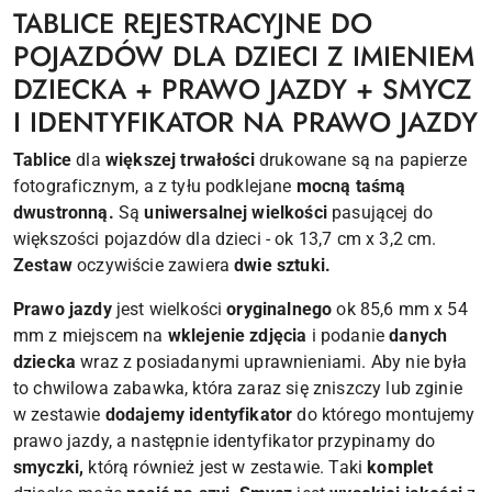
TABLICE REJESTRACYJNE DO
POJAZDÓW DLA DZIECI Z IMIENIEM
DZIECKA + PRAWO JAZDY + SMYCZ
I IDENTYFIKATOR NA PRAWO JAZDY
Tablice
dla
większej trwałości
drukowane są na papierze
fotograficznym, a z tyłu podklejane
mocną taśmą
dwustronną.
Są
uniwersalnej wielkości
pasującej do
większości pojazdów dla dzieci - ok 13,7 cm x 3,2 cm.
Zestaw
oczywiście zawiera
dwie sztuki.
Prawo jazdy
jest wielkości
oryginalnego
ok 85,6 mm x 54
mm z miejscem na
wklejenie zdjęcia
i podanie
danych
dziecka
wraz z posiadanymi uprawnieniami. Aby nie była
to chwilowa zabawka, która zaraz się zniszczy lub zginie
w zestawie
dodajemy identyfikator
do którego montujemy
prawo jazdy, a następnie identyfikator przypinamy do
smyczki,
którą również jest w zestawie. Taki
komplet