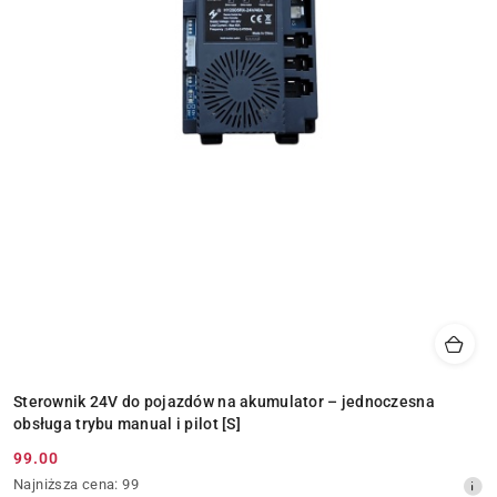
Sterownik 24V do pojazdów na akumulator – jednoczesna
obsługa trybu manual i pilot [S]
99.00
Cena
Najniższa
Najniższa cena:
99
promocyjna: