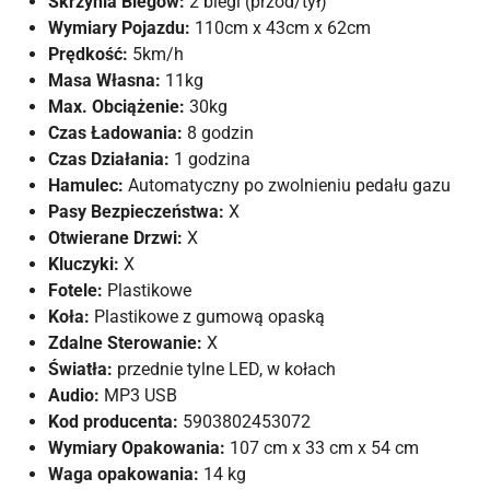
Skrzynia Biegów:
2 biegi (przód/tył)
Wymiary Pojazdu:
110cm x 43cm x 62cm
Prędkość:
5km/h
Masa Własna:
11kg
Max. Obciążenie:
30kg
Czas Ładowania:
8 godzin
Czas Działania:
1 godzina
Hamulec:
Automatyczny po zwolnieniu pedału gazu
Pasy Bezpieczeństwa:
X
Otwierane Drzwi:
X
Kluczyki:
X
Fotele:
Plastikowe
Koła:
Plastikowe z gumową opaską
Zdalne Sterowanie:
X
Światła:
przednie tylne LED, w kołach
Audio:
MP3 USB
Kod producenta:
5903802453072
Wymiary Opakowania:
107 cm x 33 cm x 54 cm
Waga opakowania:
14 kg