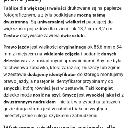
Tablice
dla
większej trwałości
drukowane są na papierze
fotograficznym, a z tyłu podklejane
mocną taśmą
dwustronną.
Są
uniwersalnej wielkości
pasującej do
większości pojazdów dla dzieci - ok 13,7 cm x 3,2 cm.
Zestaw
oczywiście zawiera
dwie sztuki.
Prawo jazdy
jest wielkości
oryginalnego
ok 85,6 mm x 54
mm z miejscem na
wklejenie zdjęcia
i podanie
danych
dziecka
wraz z posiadanymi uprawnieniami. Aby nie była
to chwilowa zabawka, która zaraz się zniszczy lub zginie
w zestawie
dodajemy identyfikator
do którego montujemy
prawo jazdy, a następnie identyfikator przypinamy do
smyczki,
którą również jest w zestawie. Taki
komplet
dziecko może
nosić na szyi
.
Smycz
jest
wysokiej jakości
z
dwustronnym nadrukiem
- nie jak w przypadku tańszych
gdzie druga strona jest w całości biała co wygląda
nieestetycznie i ulega szybkiemu zabrudzeniu.
Wytyczne użytkowania pojazdu dla