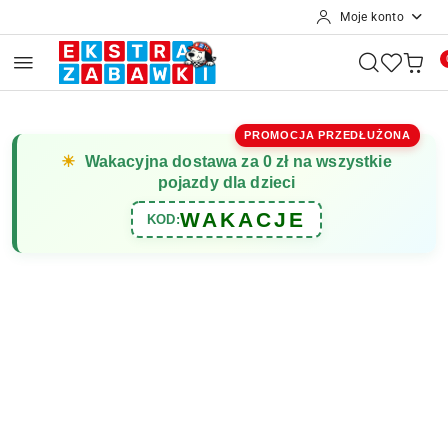
Moje konto
Przejdź do treści głównej
Przejdź do wyszukiwarki
Przejdź do moje konto
Przejdź do menu głównego
Przejdź do opisu produktu
Przejdź do stopki
PROMOCJA PRZEDŁUŻONA
☀
Wakacyjna dostawa za 0 zł na wszystkie
pojazdy dla dzieci
WAKACJE
KOD: