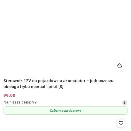
Sterownik 12V do pojazdów na akumulator – jednoczesna
obsługa trybu manual i pilot [S]
99.00
Cena
Najniższa
Najniższa cena:
99
promocyjna:
cena
Darmowa dostawa
z
30
dni
przed