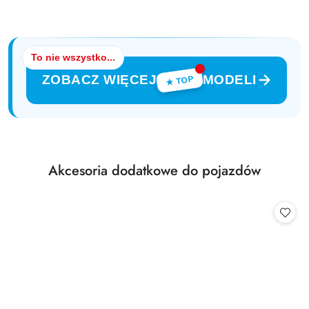
To nie wszystko...
ZOBACZ WIĘCEJ
MODELI
★ TOP
Produkty
Akcesoria dodatkowe do pojazdów
Pomiń karuzelę produktów
o
statusie: