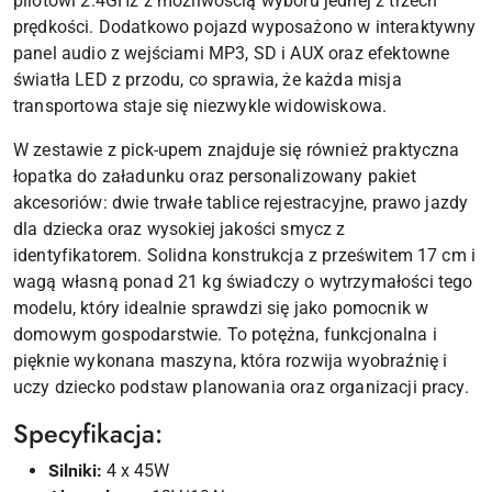
pilotowi 2.4GHz z możliwością wyboru jednej z trzech
prędkości. Dodatkowo pojazd wyposażono w interaktywny
panel audio z wejściami MP3, SD i AUX oraz efektowne
światła LED z przodu, co sprawia, że każda misja
transportowa staje się niezwykle widowiskowa.
W zestawie z pick-upem znajduje się również praktyczna
łopatka do załadunku oraz personalizowany pakiet
akcesoriów: dwie trwałe tablice rejestracyjne, prawo jazdy
dla dziecka oraz wysokiej jakości smycz z
identyfikatorem. Solidna konstrukcja z prześwitem 17 cm i
wagą własną ponad 21 kg świadczy o wytrzymałości tego
modelu, który idealnie sprawdzi się jako pomocnik w
domowym gospodarstwie. To potężna, funkcjonalna i
pięknie wykonana maszyna, która rozwija wyobraźnię i
uczy dziecko podstaw planowania oraz organizacji pracy.
Specyfikacja:
Silniki:
4 x 45W