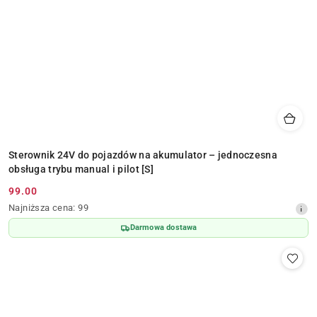
Sterownik 24V do pojazdów na akumulator – jednoczesna
obsługa trybu manual i pilot [S]
99.00
Cena
Najniższa
Najniższa cena:
99
promocyjna:
cena
Darmowa dostawa
z
30
dni
przed
obniżką