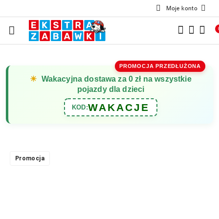
Moje konto
Przejdź do treści głównej
Przejdź do wyszukiwarki
Przejdź do moje konto
Przejdź do menu głównego
Przejdź do opisu produktu
Przejdź do stopki
PROMOCJA PRZEDŁUŻONA
☀
Wakacyjna dostawa za 0 zł na wszystkie
pojazdy dla dzieci
WAKACJE
KOD:
Promocja