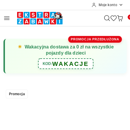
Moje konto
Przejdź do treści głównej
Przejdź do wyszukiwarki
Przejdź do moje konto
Przejdź do menu głównego
Przejdź do opisu produktu
Przejdź do stopki
PROMOCJA PRZEDŁUŻONA
☀
Wakacyjna dostawa za 0 zł na wszystkie
pojazdy dla dzieci
WAKACJE
KOD:
Promocja