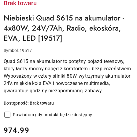
Brak towaru
Niebieski Quad S615 na akumulator -
4x80W, 24V/7Ah, Radio, ekoskóra,
EVA, LED [19517]
Symbol:
19517
Quad S615 na akumulator to potężny pojazd terenowy,
który łączy mocny napęd z komfortem i bezpieczeństwem.
Wyposażony w cztery silniki 80W, wytrzymały akumulator
24V, miękkie koła EVA i nowoczesne multimedia,
gwarantuje godziny niezapomnianej zabawy.
Dostępność:
Brak towaru
Powiadom gdy produkt będzie dostępny
cena:
974.99