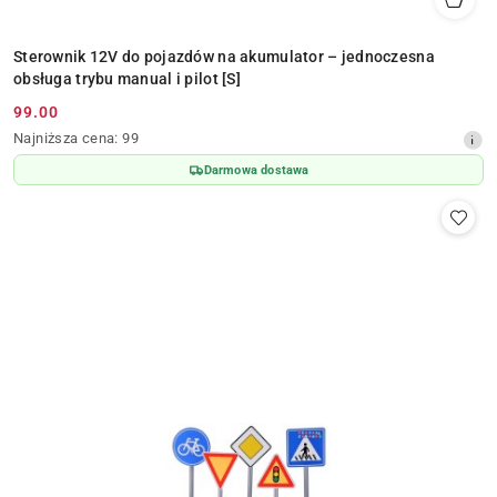
Sterownik 12V do pojazdów na akumulator – jednoczesna
obsługa trybu manual i pilot [S]
99.00
Cena
Najniższa
Najniższa cena:
99
promocyjna:
cena
Darmowa dostawa
z
30
dni
przed
obniżką