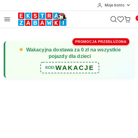
Moje konto
Przejdź do treści głównej
Przejdź do wyszukiwarki
Przejdź do moje konto
Przejdź do menu głównego
Przejdź do opisu produktu
Przejdź do stopki
PROMOCJA PRZEDŁUŻONA
☀
Wakacyjna dostawa za 0 zł na wszystkie
pojazdy dla dzieci
WAKACJE
KOD: