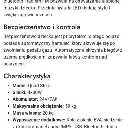
Bluetooth i radiem FM pozwala na odtwarzanie ulubionej
muzyki dziecka. Przednie światła LED dodają stylu i
zwiększają widoczność.
Bezpieczeństwo i kontrola
Bezpieczeństwo dziecka jest priorytetem, dlatego pojazd
posiada automatyczny hamulec, który aktywuje się po
zwolnieniu pedału gazu. Automatyczna skrzynia biegów z
trzema prędkościami zapewnia łatwą kontrolę nad
pojazdem.
Charakterystyka
Model:
Quad S615
Silniki:
4x80W
Akumulator:
24V/7Ah
Maksymalne obciążenie:
59 kg
Masa własna:
20 kg
Wyposażenie dodatkowe:
Koła z pianki EVA, siedzenie
z ekoskóry, panel audio (MP3, USB, Bluetooth, Radio