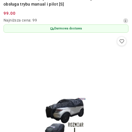
obsługa trybu manual i pilot [S]
99.00
Cena
Najniższa
Najniższa cena:
99
promocyjna:
cena
Darmowa dostawa
z
30
dni
przed
obniżką