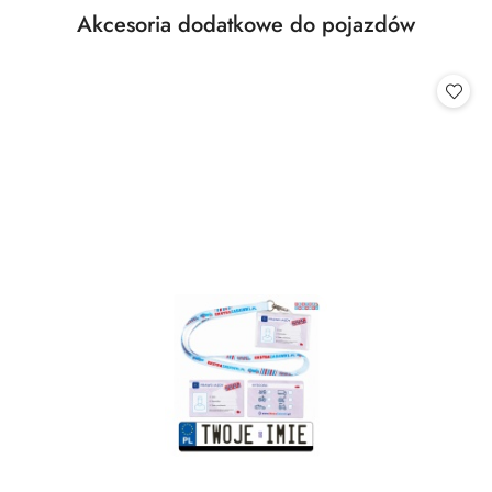
Produkty
Akcesoria dodatkowe do pojazdów
Pomiń karuzelę produktów
o
statusie: