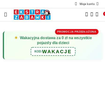
Moje konto
Przejdź do treści głównej
Przejdź do wyszukiwarki
Przejdź do moje konto
Przejdź do menu głównego
Przejdź do opisu produktu
Przejdź do stopki
PROMOCJA PRZEDŁUŻONA
☀
Wakacyjna dostawa za 0 zł na wszystkie
pojazdy dla dzieci
WAKACJE
KOD: