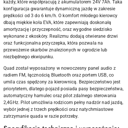
każdy, które współpracują z akumulatorem 24V 7Ah. Taka
konfiguracja gwarantuje dynamiczną jazdę w zakresie
prędkości od 3 do 6 km/h. O komfort młodego kierowcy
dbają miękkie koła EVA, które zapewniają doskonałą
amortyzację i przyczepność, oraz wygodne siedzisko
wykonane z ekoskóry. Realizmu dodają otwierane drzwi
oraz funkcjonalna przyczepka, która pozwala na
przewożenie skarbów znalezionych w ogrodzie lub
niezbędnego ekwipunku.
Quad został wyposażony w nowoczesny panel audio z
radiem FM, łącznością Bluetooth oraz portem USB, co
umila czas spędzony za kierownicą. Bezpieczeństwo jest
priorytetem, dlatego pojazd posiada pasy bezpieczeństwa,
automatyczny hamulec oraz pilot zdalnego sterowania
2,4GHz. Pilot umożliwia rodzicom pełny nadzór nad jazdą,
wybór jednej z trzech prędkości oraz natychmiastowe
zatrzymanie quada w razie potrzeby.