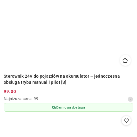
Sterownik 24V do pojazdów na akumulator – jednoczesna
obsługa trybu manual i pilot [S]
99.00
Cena
Najniższa
Najniższa cena:
99
promocyjna:
cena
Darmowa dostawa
z
30
dni
przed
obniżką