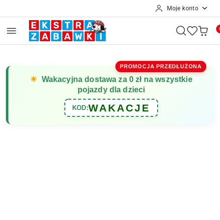
Moje konto
Przejdź do treści głównej
Przejdź do wyszukiwarki
Przejdź do moje konto
Przejdź do menu głównego
Przejdź do opisu produktu
Przejdź do stopki
PROMOCJA PRZEDŁUŻONA
☀
Wakacyjna dostawa za 0 zł na wszystkie
pojazdy dla dzieci
WAKACJE
KOD: