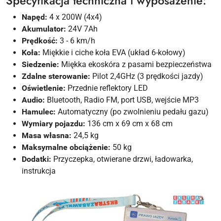
Specyfikacja techniczna i wyposażenie:
Napęd:
4 x 200W (4x4)
Akumulator:
24V 7Ah
Prędkość:
3 - 6 km/h
Koła:
Miękkie i ciche koła EVA (układ 6-kołowy)
Siedzenie:
Miękka ekoskóra z pasami bezpieczeństwa
Zdalne sterowanie:
Pilot 2,4GHz (3 prędkości jazdy)
Oświetlenie:
Przednie reflektory LED
Audio:
Bluetooth, Radio FM, port USB, wejście MP3
Hamulec:
Automatyczny (po zwolnieniu pedału gazu)
Wymiary pojazdu:
136 cm x 69 cm x 68 cm
Masa własna:
24,5 kg
Maksymalne obciążenie:
50 kg
Dodatki:
Przyczepka, otwierane drzwi, ładowarka,
instrukcja