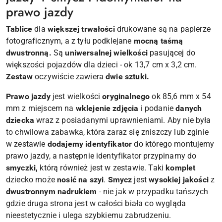
prawo jazdy
Tablice
dla
większej trwałości
drukowane są na papierze
fotograficznym, a z tyłu podklejane
mocną taśmą
dwustronną.
Są
uniwersalnej wielkości
pasującej do
większości pojazdów dla dzieci - ok 13,7 cm x 3,2 cm.
Zestaw
oczywiście zawiera
dwie sztuki.
Prawo jazdy
jest wielkości
oryginalnego
ok 85,6 mm x 54
mm z miejscem na
wklejenie zdjęcia
i podanie
danych
dziecka
wraz z posiadanymi uprawnieniami. Aby nie była
to chwilowa zabawka, która zaraz się zniszczy lub zginie
w zestawie
dodajemy identyfikator
do którego montujemy
prawo jazdy, a następnie identyfikator przypinamy do
smyczki,
którą również jest w zestawie. Taki
komplet
dziecko może
nosić na szyi
.
Smycz
jest
wysokiej jakości
z
dwustronnym nadrukiem
- nie jak w przypadku tańszych
gdzie druga strona jest w całości biała co wygląda
nieestetycznie i ulega szybkiemu zabrudzeniu.