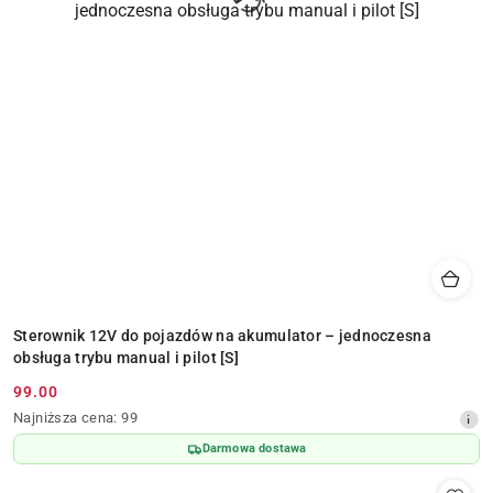
Sterownik 12V do pojazdów na akumulator – jednoczesna
obsługa trybu manual i pilot [S]
99.00
Cena
Najniższa
Najniższa cena:
99
promocyjna:
cena
Darmowa dostawa
z
30