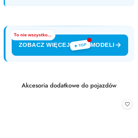
To nie wszystko...
ZOBACZ WIĘCEJ
MODELI
★ TOP
Produkty
Akcesoria dodatkowe do pojazdów
Pomiń karuzelę produktów
o
statusie: