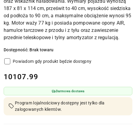
oraz wskaźnik naładowania. Wymiary pojazdu wynoszą
187 x 81 x 114 cm, prześwit to 40 cm, wysokość siedziska
od podłoża to 90 cm, a maksymalne obciążenie wynosi 95
kg. Motor waży 77 kg i posiada pompowane opony AIR,
hamulce tarczowe z przodu i z tyłu oraz zawieszenie
przednie teleskopowe i tylny amortyzator z regulacją.
Dostępność:
Brak towaru
Powiadom gdy produkt będzie dostępny
cena:
10107.99
Darmowa dostawa
Program lojalnościowy dostępny jest tylko dla
zalogowanych klientów.