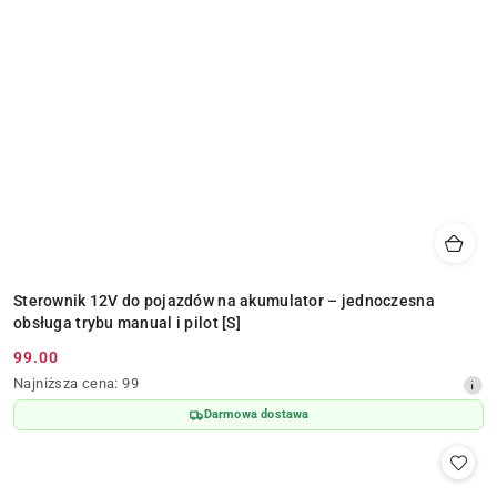
Sterownik 12V do pojazdów na akumulator – jednoczesna
obsługa trybu manual i pilot [S]
99.00
Cena
Najniższa
Najniższa cena:
99
promocyjna:
cena
Darmowa dostawa
z
30
dni
przed