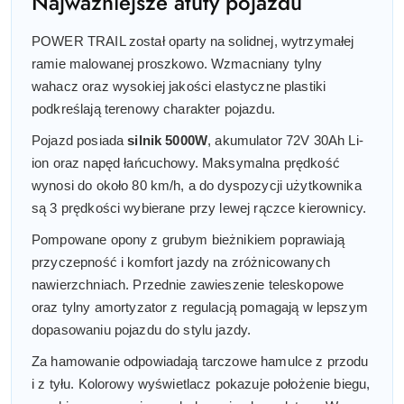
Najważniejsze atuty pojazdu
POWER TRAIL został oparty na solidnej, wytrzymałej
ramie malowanej proszkowo. Wzmacniany tylny
wahacz oraz wysokiej jakości elastyczne plastiki
podkreślają terenowy charakter pojazdu.
Pojazd posiada
silnik 5000W
, akumulator 72V 30Ah Li-
ion oraz napęd łańcuchowy. Maksymalna prędkość
wynosi do około 80 km/h, a do dyspozycji użytkownika
są 3 prędkości wybierane przy lewej rączce kierownicy.
Pompowane opony z grubym bieżnikiem poprawiają
przyczepność i komfort jazdy na zróżnicowanych
nawierzchniach. Przednie zawieszenie teleskopowe
oraz tylny amortyzator z regulacją pomagają w lepszym
dopasowaniu pojazdu do stylu jazdy.
Za hamowanie odpowiadają tarczowe hamulce z przodu
i z tyłu. Kolorowy wyświetlacz pokazuje położenie biegu,