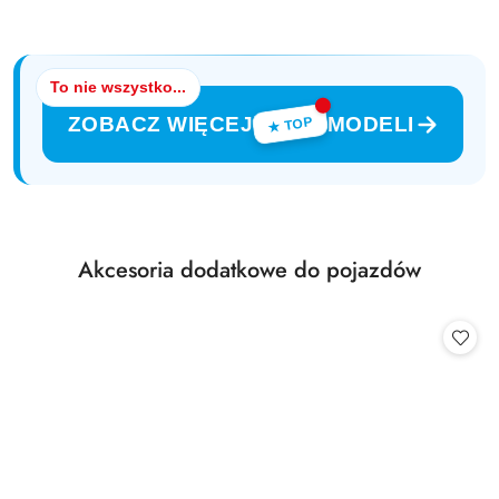
To nie wszystko...
ZOBACZ WIĘCEJ
MODELI
★ TOP
Produkty
Akcesoria dodatkowe do pojazdów
Pomiń karuzelę produktów
o
statusie: