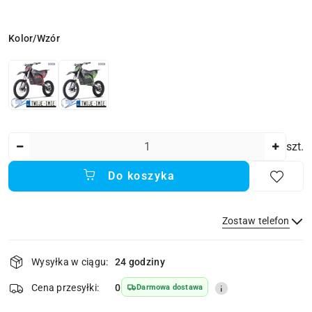
Wariant
Kolor/Wzór
Ilość
szt.
Do koszyka
Zostaw telefon
Dostępność
Wysyłka w ciągu:
24 godziny
i
dostawa
Wyślij
Cena przesyłki:
0
Darmowa dostawa