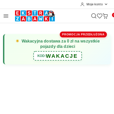
Moje konto
Przejdź do treści głównej
Przejdź do wyszukiwarki
Przejdź do moje konto
Przejdź do menu głównego
Przejdź do opisu produktu
Przejdź do stopki
PROMOCJA PRZEDŁUŻONA
☀
Wakacyjna dostawa za 0 zł na wszystkie
pojazdy dla dzieci
WAKACJE
KOD: