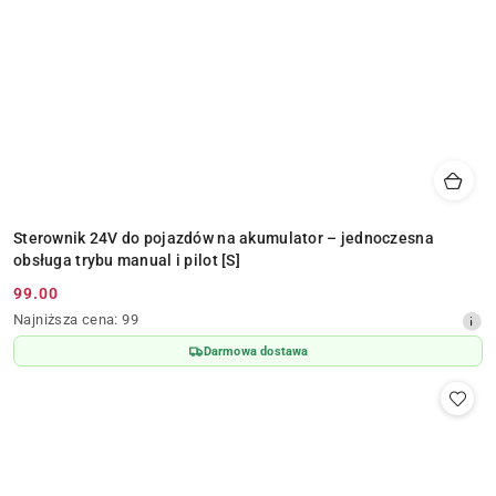
Sterownik 24V do pojazdów na akumulator – jednoczesna
obsługa trybu manual i pilot [S]
99.00
Cena
Najniższa
Najniższa cena:
99
promocyjna:
cena
Darmowa dostawa
z
30
dni
przed
obniżką