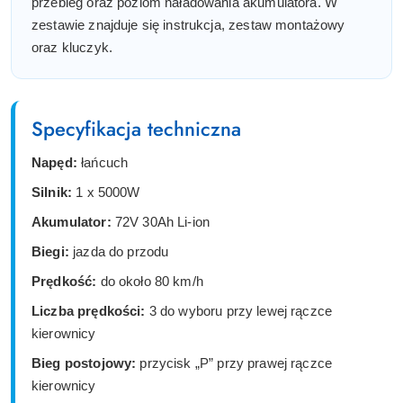
przebieg oraz poziom naładowania akumulatora. W
zestawie znajduje się instrukcja, zestaw montażowy
oraz kluczyk.
Specyfikacja techniczna
Napęd:
łańcuch
Silnik:
1 x 5000W
Akumulator:
72V 30Ah Li-ion
Biegi:
jazda do przodu
Prędkość:
do około 80 km/h
Liczba prędkości:
3 do wyboru przy lewej rączce
kierownicy
Bieg postojowy:
przycisk „P” przy prawej rączce
kierownicy