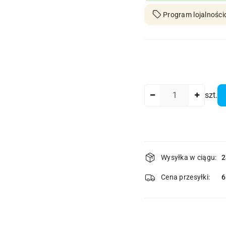
Program lojalności
Ilość
szt.
Dostępność
Wysyłka w ciągu:
2
i
dostawa
Cena przesyłki: