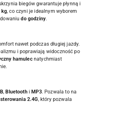
skrzynia biegów gwarantuje płynną i
 kg
, co czyni je idealnym wyborem
ładowaniu
do godziny
.
mfort nawet podczas długiej jazdy.
alizmu i poprawiają widoczność po
yczny hamulec
natychmiast
nie.
B
,
Bluetooth
i
MP3
. Pozwala to na
o sterowania 2.4G
, który pozwala