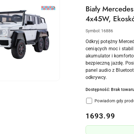
Biały Mercedes
4x45W, Ekoskó
Symbol:
16886
Odkryj potężny Merced
ceniących moc i stabi
akumulator i komforto
bezpieczną jazdę. Pos
panel audio z Bluetoo
odkrywcy.
Dostępność:
Brak towar
Powiadom gdy produ
cena:
1693.99