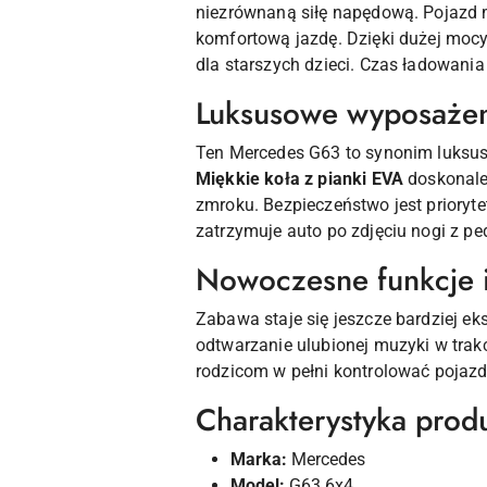
niezrównaną siłę napędową. Pojazd
komfortową jazdę. Dzięki dużej mocy 
dla starszych dzieci. Czas ładowan
Luksusowe wyposażen
Ten Mercedes G63 to synonim luksus
Miękkie koła z pianki EVA
doskonale
zmroku. Bezpieczeństwo jest priory
zatrzymuje auto po zdjęciu nogi z pe
Nowoczesne funkcje i
Zabawa staje się jeszcze bardziej 
odtwarzanie ulubionej muzyki w tra
rodzicom w pełni kontrolować pojaz
Charakterystyka prod
Marka:
Mercedes
Model:
G63 6x4