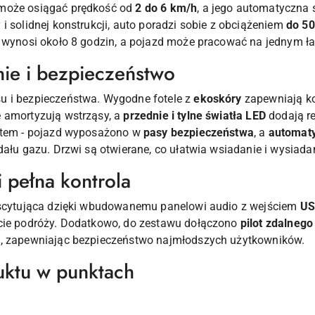
 może osiągać prędkość od
2 do 6 km/h
, a jego automatyczna 
i solidnej konstrukcji, auto poradzi sobie z obciążeniem
do 50
ia wynosi około 8 godzin, a pojazd może pracować na jednym 
ie i bezpieczeństwo
u i bezpieczeństwa. Wygodne fotele z
ekoskóry
zapewniają ko
 amortyzują wstrząsy, a
przednie i tylne światła LED
dodają re
tetem - pojazd wyposażono w
pasy bezpieczeństwa
, a
automat
dału gazu. Drzwi są otwierane, co ułatwia wsiadanie i wysiada
 pełna kontrola
ekscytująca dzięki wbudowanemu panelowi audio z wejściem
US
kcie podróży. Dodatkowo, do zestawu dołączono
pilot zdalneg
d, zapewniając bezpieczeństwo najmłodszych użytkowników.
uktu w punktach