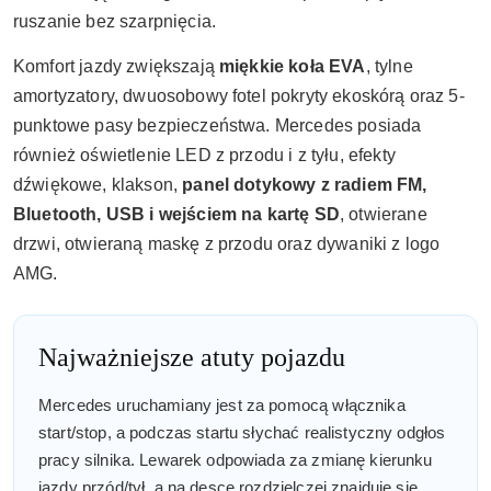
ruszanie bez szarpnięcia.
Komfort jazdy zwiększają
miękkie koła EVA
, tylne
amortyzatory, dwuosobowy fotel pokryty ekoskórą oraz 5-
punktowe pasy bezpieczeństwa. Mercedes posiada
również oświetlenie LED z przodu i z tyłu, efekty
dźwiękowe, klakson,
panel dotykowy z radiem FM,
Bluetooth, USB i wejściem na kartę SD
, otwierane
drzwi, otwieraną maskę z przodu oraz dywaniki z logo
AMG.
Najważniejsze atuty pojazdu
Mercedes uruchamiany jest za pomocą włącznika
start/stop, a podczas startu słychać realistyczny odgłos
pracy silnika. Lewarek odpowiada za zmianę kierunku
jazdy przód/tył, a na desce rozdzielczej znajduje się