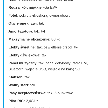
Rodzaj kół:
miękkie koła EVA
Fotel:
pokryty ekoskórą, dwuosobowy
Otwierane drzwi:
tak
Amortyzatory:
tak, tył
Maksymalne obciążenie:
80 kg
Efekty świetlne:
tak, oświetlenie przód i tył
Efekty dźwiękowe:
tak
Panel muzyczny:
tak, panel dotykowy, radio FM,
Bluetooth, wejście USB, wejście na kartę SD
Klakson:
tak
Wolny start:
tak
Pasy bezpieczeństwa:
tak, 5-punktowe
Pilot R/C:
2,4GHz