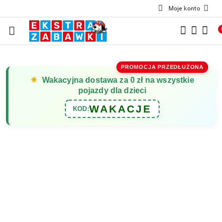
Moje konto
Przejdź do treści głównej
Przejdź do wyszukiwarki
Przejdź do moje konto
Przejdź do menu głównego
Przejdź do opisu produktu
Przejdź do stopki
PROMOCJA PRZEDŁUŻONA
☀
Wakacyjna dostawa za 0 zł na wszystkie
pojazdy dla dzieci
WAKACJE
KOD: