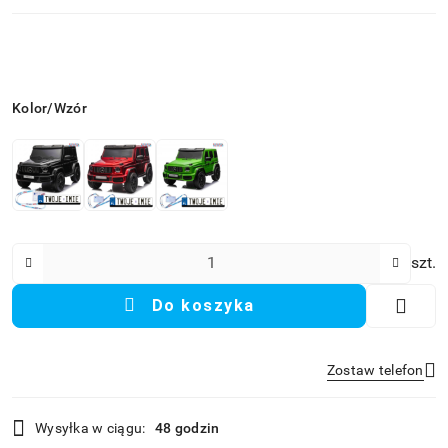
Wariant
Kolor/Wzór
Ilość
szt.
Do koszyka
Zostaw telefon
Dostępność
Wysyłka w ciągu:
48 godzin
i