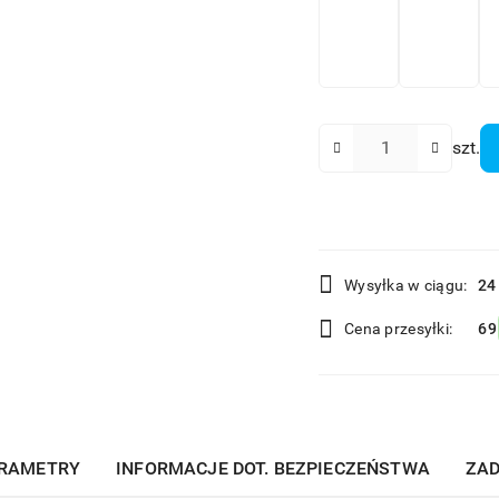
Ilość
szt.
Dostępność
Wysyłka w ciągu:
24
i
Cena przesyłki:
69
dostawa
RAMETRY
INFORMACJE DOT. BEZPIECZEŃSTWA
ZAD