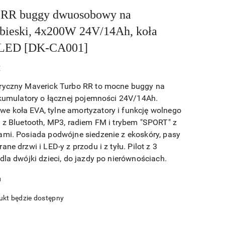
 RR buggy dwuosobowy na
ebieski, 4x200W 24V/14Ah, koła
, LED [DK-CA001]
E
tryczny Maverick Turbo RR to mocne buggy na
 akumulatory o łącznej pojemności 24V/14Ah.
 koła EVA, tylne amortyzatory i funkcję wolnego
o z Bluetooth, MP3, radiem FM i trybem "SPORT" z
ami. Posiada podwójne siedzenie z ekoskóry, pasy
ne drzwi i LED-y z przodu i z tyłu. Pilot z 3
dla dwójki dzieci, do jazdy po nierównościach.
u
kt będzie dostępny