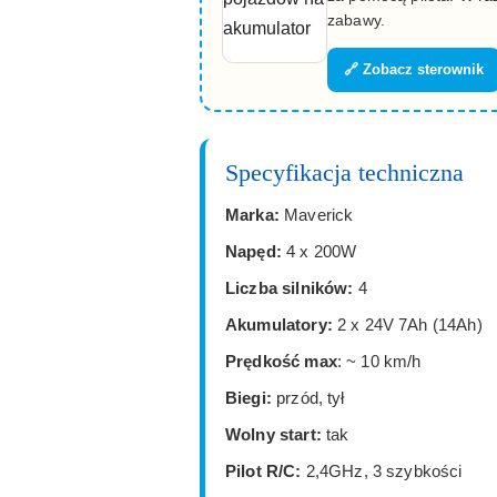
zabawy.
🔗 Zobacz sterownik
Specyfikacja techniczna
Marka:
Maverick
Napęd:
4 x 200W
Liczba silników:
4
Akumulatory:
2 x 24V 7Ah (14Ah)
Prędkość max
: ~ 10 km/h
Biegi:
przód, tył
Wolny start:
tak
Pilot R/C:
2,4GHz, 3 szybkości