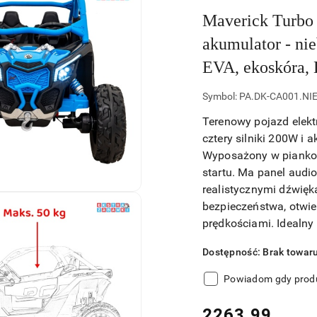
Maverick Turbo
akumulator - ni
EVA, ekoskóra
Symbol:
PA.DK-CA001.NI
Terenowy pojazd elek
cztery silniki 200W i
Wyposażony w piankowe
startu. Ma panel audi
realistycznymi dźwięk
bezpieczeństwa, otwiera
prędkościami. Idealny 
Dostępność:
Brak towar
Powiadom gdy produ
cena:
2263.99