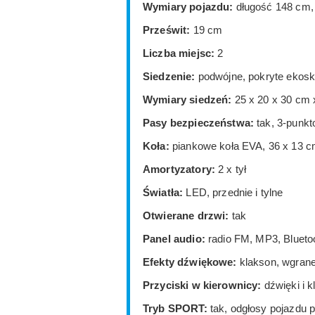
Wymiary pojazdu:
długość 148 cm,
Prześwit:
19 cm
Liczba miejsc:
2
Siedzenie:
podwójne, pokryte ekosk
Wymiary siedzeń:
25 x 20 x 30 cm 
Pasy bezpieczeństwa:
tak, 3-punk
Koła:
piankowe koła EVA, 36 x 13 
Amortyzatory:
2 x tył
Światła:
LED, przednie i tylne
Otwierane drzwi:
tak
Panel audio:
radio FM, MP3, Bluetoo
Efekty dźwiękowe:
klakson, wgrane 
Przyciski w kierownicy:
dźwięki i k
Tryb SPORT:
tak, odgłosy pojazdu p