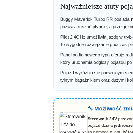
Najważniejsze atuty poj
Buggy Maverick Turbo RR posiada
pozwala ruszać płynnie, a przełączn
Pilot 2,4GHz umożliwia jazdę w tryb
To wygodne rozwiązanie podczas pie
Panel audio nowego typu oferuje ra
który uruchamia odgłosy pojazdu po 
Pojazd wyróżnia się podwójnym sied
tylnym bagażnikiem oraz dużymi koł
🔧 Możliwość zmi
Sterownik 24V
przezna
pojazd działa
jednocze
za pomocą pilota. W ra