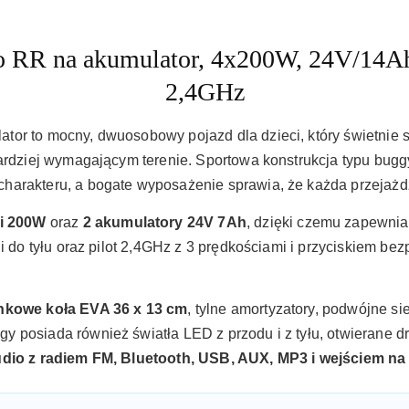
 RR na akumulator, 4x200W, 24V/14Ah,
2,4GHz
or to mocny, dwuosobowy pojazd dla dzieci, który świetnie 
ardziej wymagającym terenie. Sportowa konstrukcja typu buggy
harakteru, a bogate wyposażenie sprawia, że każda przejażdż
ki 200W
oraz
2 akumulatory 24V 7Ah
, dzięki czemu zapewnia
 i do tyłu oraz pilot 2,4GHz z 3 prędkościami i przyciskiem 
nkowe koła EVA 36 x 13 cm
, tylne amortyzatory, podwójne si
 posiada również światła LED z przodu i z tyłu, otwierane 
udio z radiem FM, Bluetooth, USB, AUX, MP3 i wejściem na