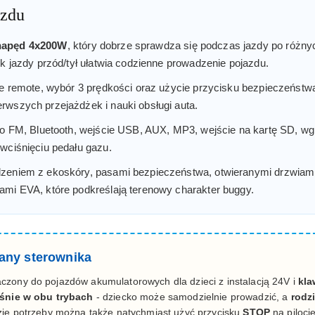
azdu
napęd 4x200W
, który dobrze sprawdza się podczas jazdy po różny
ik jazdy przód/tył ułatwia codzienne prowadzenie pojazdu.
ie remote, wybór 3 prędkości oraz użycie przycisku bezpieczeństwa
rwszych przejażdżek i nauki obsługi auta.
dio FM, Bluetooth, wejście USB, AUX, MP3, wejście na kartę SD, w
wciśnięciu pedału gazu.
zeniem z ekoskóry, pasami bezpieczeństwa, otwieranymi drzwiami, 
ami EVA, które podkreślają terenowy charakter buggy.
any sterownika
czony do pojazdów akumulatorowych dla dzieci z instalacją 24V i
kl
śnie w obu trybach
- dziecko może samodzielnie prowadzić, a
rodz
zie potrzeby można także natychmiast użyć przycisku
STOP
na piloci