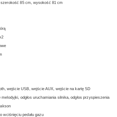
 szerokość 85 cm, wysokość 81 cm
órą
x2
towe
cm
th, wejście USB, wejście AUX, wejście na kartę SD
melodyjki, odgłos uruchamiania silnika, odgłos przyspieszenia
lakson
o wciśnięciu pedału gazu