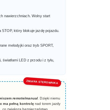
ch nawierzchniach. Wolny start
 STOP, który blokuje jazdę pojazdu.
grane melodyjki oraz tryb SPORT,
światłami LED z przodu i z tyłu,
ZMIANA STEROWNIKA
awiszem
remote/manual
. Dzięki niemu
ic ma pełną kontrolę
nad torem jazdy
e, co zwiększa bezpieczeństwo