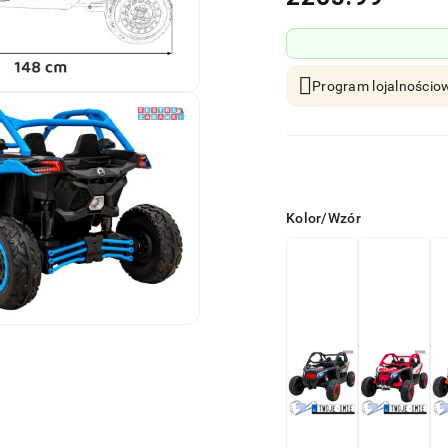
Program lojalnościow
Wariant
Kolor/Wzór