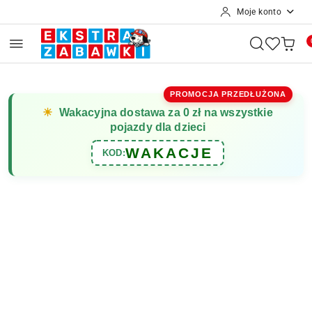
Moje konto
Przejdź do treści głównej
Przejdź do wyszukiwarki
Przejdź do moje konto
Przejdź do menu głównego
Przejdź do opisu produktu
Przejdź do stopki
PROMOCJA PRZEDŁUŻONA
☀
Wakacyjna dostawa za 0 zł na wszystkie
pojazdy dla dzieci
WAKACJE
KOD: