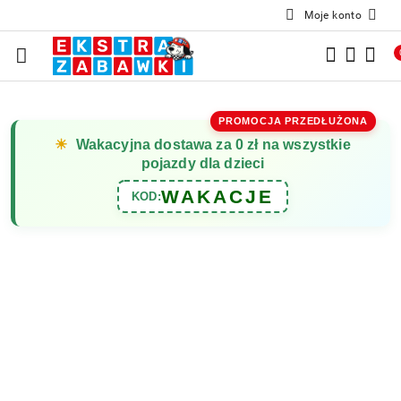
Moje konto
Przejdź do treści głównej
Przejdź do wyszukiwarki
Przejdź do moje konto
Przejdź do menu głównego
Przejdź do opisu produktu
Przejdź do stopki
PROMOCJA PRZEDŁUŻONA
☀
Wakacyjna dostawa za 0 zł na wszystkie
pojazdy dla dzieci
WAKACJE
KOD: