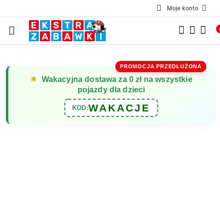
Moje konto
Przejdź do treści głównej
Przejdź do wyszukiwarki
Przejdź do moje konto
Przejdź do menu głównego
Przejdź do opisu produktu
Przejdź do stopki
PROMOCJA PRZEDŁUŻONA
☀
Wakacyjna dostawa za 0 zł na wszystkie
pojazdy dla dzieci
WAKACJE
KOD: