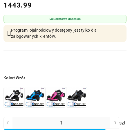
cena:
1443.99
Darmowa dostawa
Program lojalnościowy dostępny jest tylko dla
zalogowanych klientów.
Wariant
Kolor/Wzór
Ilość
szt.