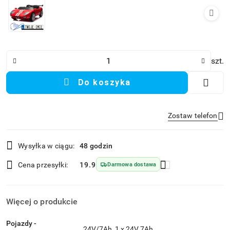
Ilość
szt.
Do koszyka
Zostaw telefon
Dostępność
Wysyłka w ciągu:
48 godzin
i
Wyślij
dostawa
Cena przesyłki:
19.9
Darmowa dostawa
Więcej o produkcie
Pojazdy -
24V/7Ah, 1 x 24V 7Ah