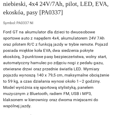
niebieski, 4x4 24V/7Ah, pilot, LED, EVA,
ekoskóa, pasy [PA0337]
Symbol:
PA0337 NI
Ford GT na akumulator dla dzieci to dwuosobowe
sportowe auto z napędem 4x4, akumulatorem 24V 7Ah
oraz pilotem R/C z funkcją jazdy w trybie remote. Pojazd
posiada miękkie koła EVA, dwa siedzenia pokryte
ekoskórą, 3-punktowe pasy bezpieczeństwa, wolny start,
automatyczny hamulec po zdjęciu nogi z pedału gazu,
otwierane drzwi oraz przednie światła LED. Wymiary
pojazdu wynoszą 140 x 79,5 cm, maksymalne obciążenie
to 59 kg, a czas działania wynosi około 1–2 godziny.
Model wyróżnia się sportową stylistyką, panelem
muzycznym z Bluetooth, radiem FM, USB i MP3,
klaksonem w kierownicy oraz dwoma miejscami do
wspólnej jazdy.