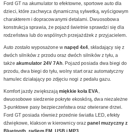
Ford GT na akumulator to efektowne, sportowe auto dla
dzieci, które zachwyca dynamiczną sylwetką, wyścigowym
charakterem i dopracowanymi detalami. Dwuosobowa
konstrukcja sprawia, że pojazd świetnie sprawdzi się dla
rodzeństwa lub do wspólnych przejażdżek z przyjacielem.
Auto zostało wyposażone w
napęd 4x4
, składający się z
dwóch silników z przodu oraz dwóch silników z tyłu, a
także
akumulator 24V 7Ah
. Pojazd posiada dwa biegi do
przodu, dwa biegi do tyłu, wolny start oraz automatyczny
hamulec działający po zdjęciu nogi z pedału gazu.
Komfort jazdy zwiększają
miękkie koła EVA
,
dwuosobowe siedzenie pokryte ekoskórą, dwa niezależne
3-punktowe pasy bezpieczeństwa oraz otwierane drzwi.
Ford GT posiada również przednie światła LED, efekty
dźwiękowe, klakson w kierownicy oraz
panel muzyczny z
Bluetooth, radiem FM, USB i MP3
.