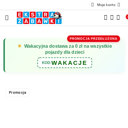
Moje konto
Przejdź do treści głównej
Przejdź do wyszukiwarki
Przejdź do moje konto
Przejdź do menu głównego
Przejdź do opisu produktu
Przejdź do stopki
PROMOCJA PRZEDŁUŻONA
☀
Wakacyjna dostawa za 0 zł na wszystkie
pojazdy dla dzieci
WAKACJE
KOD:
Promocja