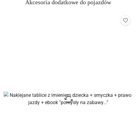
Produkty
Akcesoria dodatkowe do pojazdów
Pomiń karuzelę produktów
o
statusie: