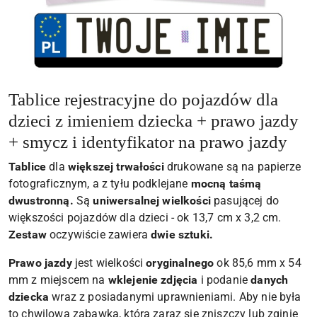
Tablice rejestracyjne do pojazdów dla
dzieci z imieniem dziecka + prawo jazdy
+ smycz i identyfikator na prawo jazdy
Tablice
dla
większej trwałości
drukowane są na papierze
fotograficznym, a z tyłu podklejane
mocną taśmą
dwustronną.
Są
uniwersalnej wielkości
pasującej do
większości pojazdów dla dzieci - ok 13,7 cm x 3,2 cm.
Zestaw
oczywiście zawiera
dwie sztuki.
Prawo jazdy
jest wielkości
oryginalnego
ok 85,6 mm x 54
mm z miejscem na
wklejenie zdjęcia
i podanie
danych
dziecka
wraz z posiadanymi uprawnieniami. Aby nie była
to chwilowa zabawka, która zaraz się zniszczy lub zginie