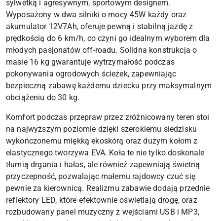
sylwetką i agresywnym, sportowym designem.
Wyposażony w dwa silniki o mocy 45W każdy oraz
akumulator 12V7Ah, oferuje pewną i stabilną jazdę z
prędkością do 6 km/h, co czyni go idealnym wyborem dla
młodych pasjonatów off-roadu. Solidna konstrukcja o
masie 16 kg gwarantuje wytrzymałość podczas
pokonywania ogrodowych ścieżek, zapewniając
bezpieczną zabawę każdemu dziecku przy maksymalnym
obciążeniu do 30 kg.
Komfort podczas przepraw przez zróżnicowany teren stoi
na najwyższym poziomie dzięki szerokiemu siedzisku
wykończonemu miękką ekoskórą oraz dużym kołom z
elastycznego tworzywa EVA. Koła te nie tylko doskonale
tłumią drgania i hałas, ale również zapewniają świetną
przyczepność, pozwalając małemu rajdowcy czuć się
pewnie za kierownicą. Realizmu zabawie dodają przednie
reflektory LED, które efektownie oświetlają drogę, oraz
rozbudowany panel muzyczny z wejściami USB i MP3,