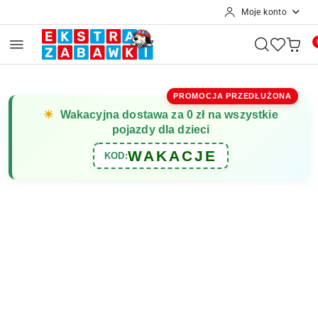
Moje konto
Przejdź do treści głównej
Przejdź do wyszukiwarki
Przejdź do moje konto
Przejdź do menu głównego
Przejdź do opisu produktu
Przejdź do stopki
PROMOCJA PRZEDŁUŻONA
☀
Wakacyjna dostawa za 0 zł na wszystkie
pojazdy dla dzieci
WAKACJE
KOD: