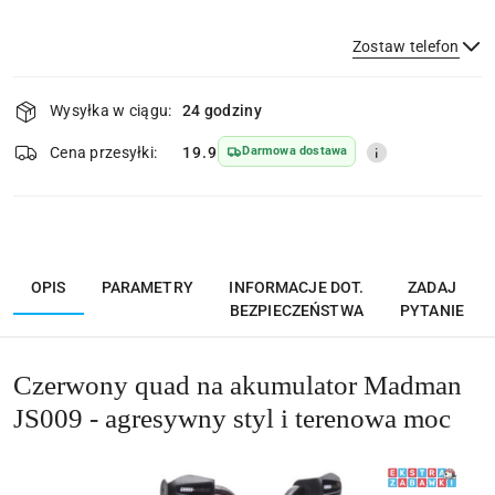
Zostaw telefon
Dostępność
Wysyłka w ciągu:
24 godziny
i
Wyślij
dostawa
Cena przesyłki:
19.9
Darmowa dostawa
OPIS
PARAMETRY
INFORMACJE DOT.
ZADAJ
BEZPIECZEŃSTWA
PYTANIE
Czerwony quad na akumulator Madman
JS009 - agresywny styl i terenowa moc