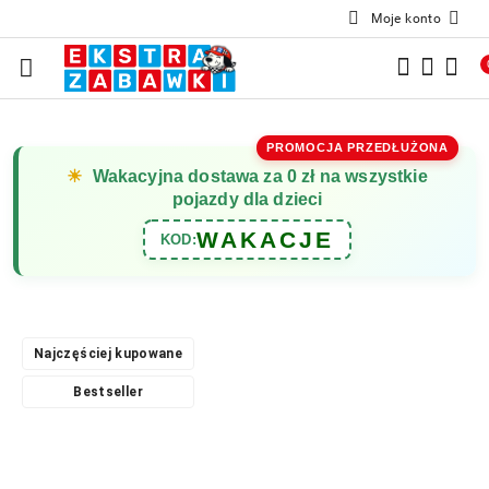
Moje konto
Przejdź do treści głównej
Przejdź do wyszukiwarki
Przejdź do moje konto
Przejdź do menu głównego
Przejdź do opisu produktu
Przejdź do stopki
PROMOCJA PRZEDŁUŻONA
☀
Wakacyjna dostawa za 0 zł na wszystkie
pojazdy dla dzieci
WAKACJE
KOD:
Najczęściej kupowane
Bestseller