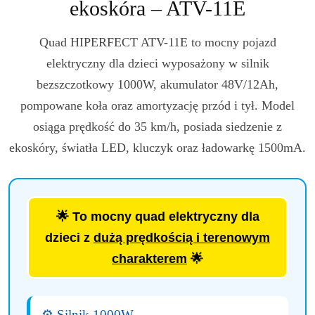
ekoskóra – ATV-11E
Quad HIPERFECT ATV-11E to mocny pojazd
elektryczny dla dzieci wyposażony w silnik
bezszczotkowy 1000W, akumulator 48V/12Ah,
pompowane koła oraz amortyzację przód i tył. Model
osiąga prędkość do 35 km/h, posiada siedzenie z
ekoskóry, światła LED, kluczyk oraz ładowarkę 1500mA.
🌟 To mocny quad elektryczny dla
dzieci z
dużą prędkością i terenowym
charakterem
🌟
⚙️ Silnik 1000W