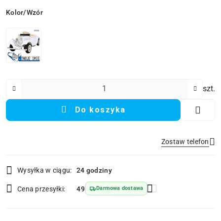
Wariant
Kolor/Wzór
Ilość
szt.
Do koszyka
Zostaw telefon
Dostępność
Wysyłka w ciągu:
24 godziny
i
Wyślij
dostawa
Cena przesyłki:
49
Darmowa dostawa