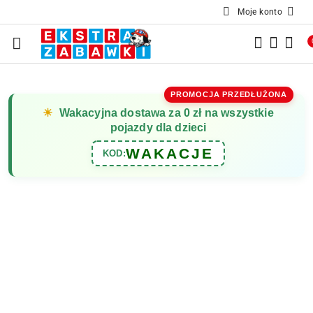
Moje konto
Przejdź do treści głównej
Przejdź do wyszukiwarki
Przejdź do moje konto
Przejdź do menu głównego
Przejdź do opisu produktu
Przejdź do stopki
PROMOCJA PRZEDŁUŻONA
☀
Wakacyjna dostawa za 0 zł na wszystkie
pojazdy dla dzieci
WAKACJE
KOD: