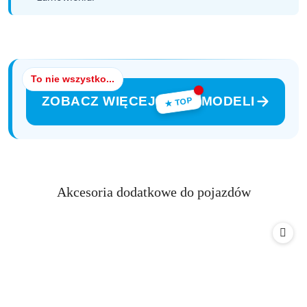
To nie wszystko...
ZOBACZ WIĘCEJ
MODELI
★ TOP
Produkty
Akcesoria dodatkowe do pojazdów
Pomiń karuzelę produktów
o
statusie: