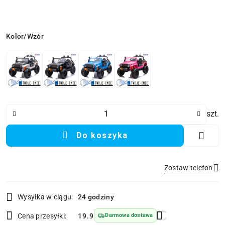
Wariant
Kolor/Wzór
Ilość
szt.
Do koszyka
Zostaw telefon
Dostępność
Wysyłka w ciągu:
24 godziny
i
Wyślij
dostawa
Cena przesyłki:
19.9
Darmowa dostawa