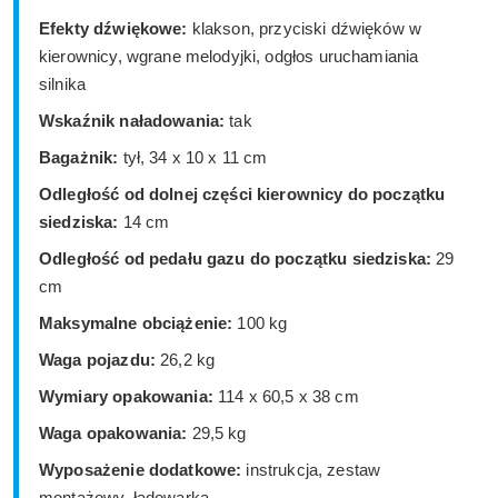
Efekty dźwiękowe:
klakson, przyciski dźwięków w
kierownicy, wgrane melodyjki, odgłos uruchamiania
silnika
Wskaźnik naładowania:
tak
Bagażnik:
tył, 34 x 10 x 11 cm
Odległość od dolnej części kierownicy do początku
siedziska:
14 cm
Odległość od pedału gazu do początku siedziska:
29
cm
Maksymalne obciążenie:
100 kg
Waga pojazdu:
26,2 kg
Wymiary opakowania:
114 x 60,5 x 38 cm
Waga opakowania:
29,5 kg
Wyposażenie dodatkowe:
instrukcja, zestaw
montażowy, ładowarka