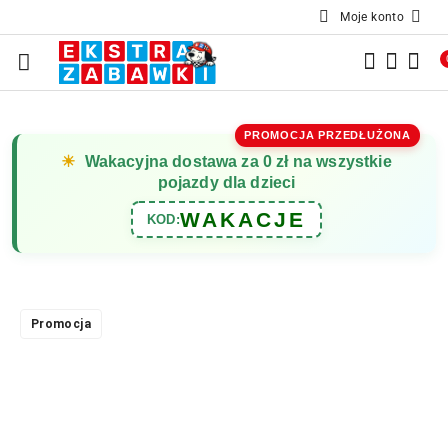
Moje konto
Przejdź do treści głównej
Przejdź do wyszukiwarki
Przejdź do moje konto
Przejdź do menu głównego
Przejdź do opisu produktu
Przejdź do stopki
PROMOCJA PRZEDŁUŻONA
☀
Wakacyjna dostawa za 0 zł na wszystkie
pojazdy dla dzieci
WAKACJE
KOD:
Promocja