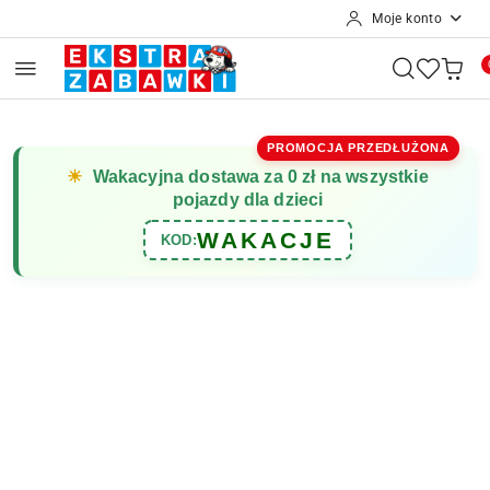
Moje konto
Przejdź do treści głównej
Przejdź do wyszukiwarki
Przejdź do moje konto
Przejdź do menu głównego
Przejdź do opisu produktu
Przejdź do stopki
PROMOCJA PRZEDŁUŻONA
☀
Wakacyjna dostawa za 0 zł na wszystkie
pojazdy dla dzieci
WAKACJE
KOD: