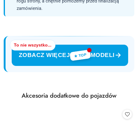
rogu strony, a chętnie pomożemy przed finalizacją
zamówienia.
To nie wszystko...
ZOBACZ WIĘCEJ
MODELI
★ TOP
Produkty
Akcesoria dodatkowe do pojazdów
Pomiń karuzelę produktów
o
statusie: