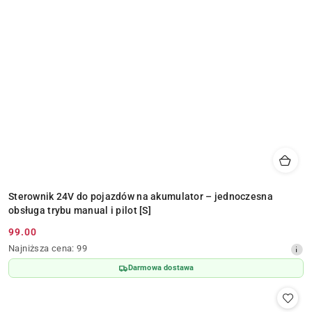
Sterownik 24V do pojazdów na akumulator – jednoczesna
obsługa trybu manual i pilot [S]
99.00
Cena
Najniższa
Najniższa cena:
99
promocyjna:
cena
Darmowa dostawa
z
30
dni
przed