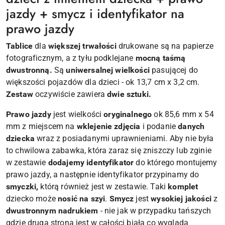
jazdy + smycz i identyfikator na
prawo jazdy
Tablice
dla
większej trwałości
drukowane są na papierze
fotograficznym, a z tyłu podklejane
mocną taśmą
dwustronną.
Są
uniwersalnej wielkości
pasującej do
większości pojazdów dla dzieci - ok 13,7 cm x 3,2 cm.
Zestaw
oczywiście zawiera
dwie sztuki.
Prawo jazdy
jest wielkości
oryginalnego
ok 85,6 mm x 54
mm z miejscem na
wklejenie zdjęcia
i podanie
danych
dziecka
wraz z posiadanymi uprawnieniami. Aby nie była
to chwilowa zabawka, która zaraz się zniszczy lub zginie
w zestawie
dodajemy identyfikator
do którego montujemy
prawo jazdy, a następnie identyfikator przypinamy do
smyczki,
którą również jest w zestawie. Taki
komplet
dziecko może
nosić na szyi
.
Smycz
jest
wysokiej jakości
z
dwustronnym nadrukiem
- nie jak w przypadku tańszych
gdzie druga strona jest w całości biała co wygląda