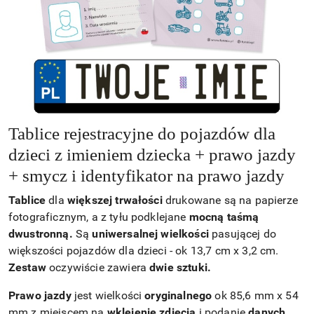
Tablice rejestracyjne do pojazdów dla
dzieci z imieniem dziecka + prawo jazdy
+ smycz i identyfikator na prawo jazdy
Tablice
dla
większej trwałości
drukowane są na papierze
fotograficznym, a z tyłu podklejane
mocną taśmą
dwustronną.
Są
uniwersalnej wielkości
pasującej do
większości pojazdów dla dzieci - ok 13,7 cm x 3,2 cm.
Zestaw
oczywiście zawiera
dwie sztuki.
Prawo jazdy
jest wielkości
oryginalnego
ok 85,6 mm x 54
mm z miejscem na
wklejenie zdjęcia
i podanie
danych