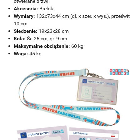
otwierane drzwi
Akcesoria:
Brelok
Wymiary:
132x73x44 cm (dł. x szer. x wys.), prześwit
10 cm
Siedzenie:
19x23x28 cm
Koła:
Śr. 25 cm, gr. 9 cm
Maksymalne obciążenie:
60 kg
Waga:
45 kg