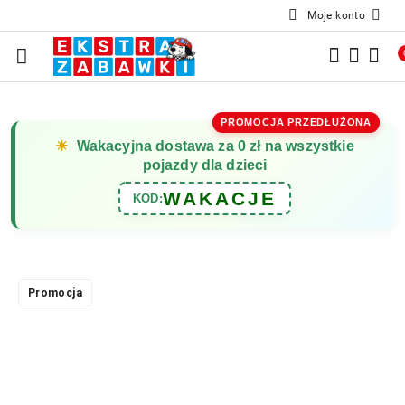
Moje konto
Przejdź do treści głównej
Przejdź do wyszukiwarki
Przejdź do moje konto
Przejdź do menu głównego
Przejdź do opisu produktu
Przejdź do stopki
PROMOCJA PRZEDŁUŻONA
☀
Wakacyjna dostawa za 0 zł na wszystkie
pojazdy dla dzieci
WAKACJE
KOD:
Promocja