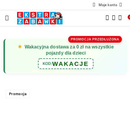
Moje konto
Przejdź do treści głównej
Przejdź do wyszukiwarki
Przejdź do moje konto
Przejdź do menu głównego
Przejdź do opisu produktu
Przejdź do stopki
PROMOCJA PRZEDŁUŻONA
☀
Wakacyjna dostawa za 0 zł na wszystkie
pojazdy dla dzieci
WAKACJE
KOD:
Promocja