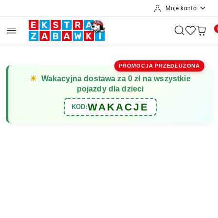
Moje konto
Przejdź do treści głównej
Przejdź do wyszukiwarki
Przejdź do moje konto
Przejdź do menu głównego
Przejdź do opisu produktu
Przejdź do stopki
PROMOCJA PRZEDŁUŻONA
☀
Wakacyjna dostawa za 0 zł na wszystkie
pojazdy dla dzieci
WAKACJE
KOD: