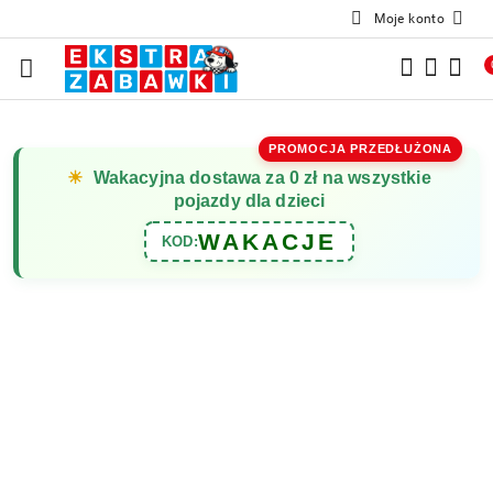
Moje konto
Przejdź do treści głównej
Przejdź do wyszukiwarki
Przejdź do moje konto
Przejdź do menu głównego
Przejdź do opisu produktu
Przejdź do stopki
PROMOCJA PRZEDŁUŻONA
☀
Wakacyjna dostawa za 0 zł na wszystkie
pojazdy dla dzieci
WAKACJE
KOD: