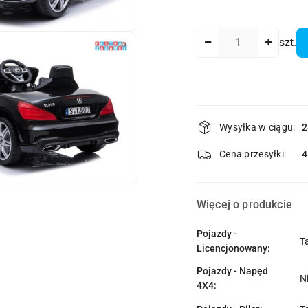
Ilość
szt.
Dostępność
Wysyłka w ciągu:
2
i
dostawa
Cena przesyłki:
Więcej o produkcie
Pojazdy -
T
Licencjonowany:
Pojazdy - Napęd
N
4X4: