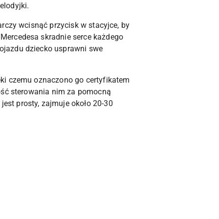
lodyjki.
arczy wcisnąć przycisk w stacyjce, by
 Mercedesa skradnie serce każdego
ojazdu dziecko usprawni swe
ęki czemu oznaczono go certyfikatem
wość sterowania nim za pomocną
st prosty, zajmuje około 20-30