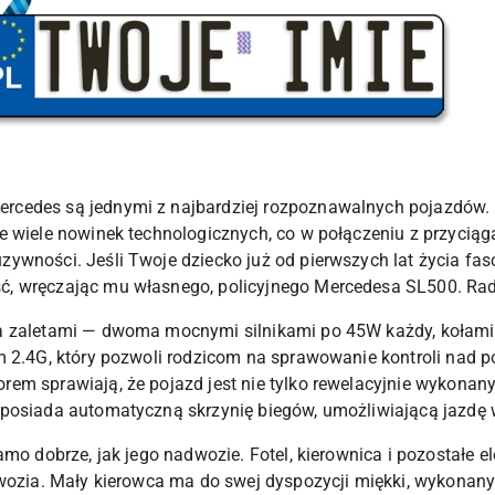
rcedes są jednymi z najbardziej rozpoznawalnych pojazdów.
e wiele nowinek technologicznych, co w połączeniu z przycią
ywności. Jeśli Twoje dziecko już od pierwszych lat życia fa
ć, wręczając mu własnego, policyjnego Mercedesa SL500. R
 zaletami — dwoma mocnymi silnikami po 45W każdy, kołami
m 2.4G, który pozwoli rodzicom na sprawowanie kontroli nad
em sprawiają, że pojazd jest nie tylko rewelacyjnie wykonany,
 posiada automatyczną skrzynię biegów, umożliwiającą jazdę
amo dobrze, jak jego nadwozie. Fotel, kierownica i pozostałe e
dwozia. Mały kierowca ma do swej dyspozycji miękki, wykonan