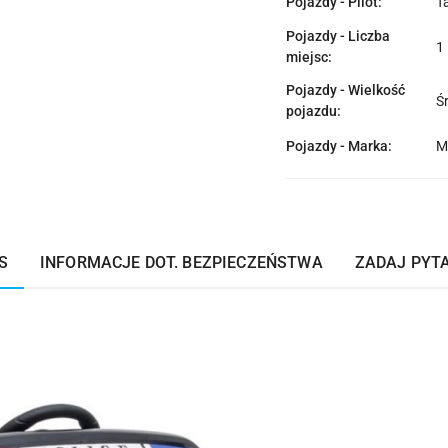
Pojazdy - Pilot:
T
Pojazdy - Liczba
1
miejsc:
Pojazdy - Wielkość
Ś
pojazdu:
Pojazdy - Marka:
M
S
INFORMACJE DOT. BEZPIECZEŃSTWA
ZADAJ PYT