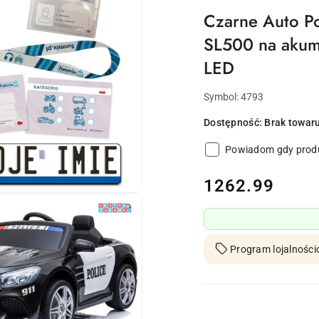
Czarne Auto P
SL500 na akum
LED
Symbol:
4793
Dostępność:
Brak towar
Powiadom gdy produ
cena:
1262.99
Program lojalności