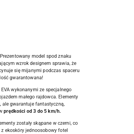
 Prezentowany model spod znaku
gającym wzrok designem sprawia, że
scynuje się mijanymi podczas spaceru
adość gwarantowana!
 EVA wykonanymi ze specjalnego
 pojazdem małego rajdowca. Elementy
 ale gwarantuje fantastyczną,
 w
prędkości od 3 do 5 km/h.
lementy zostały skąpane w czerni, co
y z ekoskóry jednoosobowy fotel