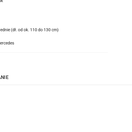
ak
rednie (dł. od ok. 110 do 130 cm)
ercedes
ANIE