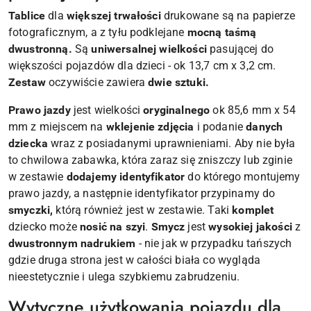
Tablice
dla
większej trwałości
drukowane są na papierze
fotograficznym, a z tyłu podklejane
mocną taśmą
dwustronną.
Są
uniwersalnej wielkości
pasującej do
większości pojazdów dla dzieci - ok 13,7 cm x 3,2 cm.
Zestaw
oczywiście zawiera
dwie sztuki.
Prawo jazdy
jest wielkości
oryginalnego
ok 85,6 mm x 54
mm z miejscem na
wklejenie zdjęcia
i podanie
danych
dziecka
wraz z posiadanymi uprawnieniami. Aby nie była
to chwilowa zabawka, która zaraz się zniszczy lub zginie
w zestawie
dodajemy identyfikator
do którego montujemy
prawo jazdy, a następnie identyfikator przypinamy do
smyczki,
którą również jest w zestawie. Taki
komplet
dziecko może
nosić na szyi
.
Smycz
jest
wysokiej jakości
z
dwustronnym nadrukiem
- nie jak w przypadku tańszych
gdzie druga strona jest w całości biała co wygląda
nieestetycznie i ulega szybkiemu zabrudzeniu.
Wytyczne użytkowania pojazdu dla