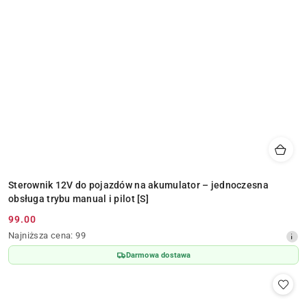
Sterownik 12V do pojazdów na akumulator – jednoczesna
obsługa trybu manual i pilot [S]
99.00
Cena
Najniższa
Najniższa cena:
99
promocyjna:
cena
Darmowa dostawa
z
30
dni
przed