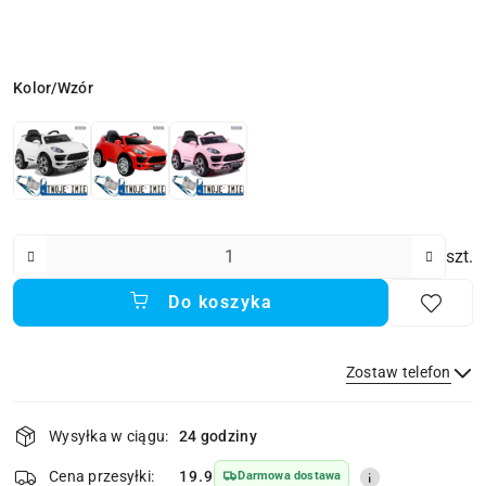
Wariant
Kolor/Wzór
Ilość
szt.
Do koszyka
Zostaw telefon
Dostępność
Wysyłka w ciągu:
24 godziny
i
dostawa
Wyślij
Cena przesyłki:
19.9
Darmowa dostawa