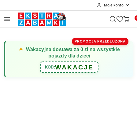
Moje konto
Przejdź do treści głównej
Przejdź do wyszukiwarki
Przejdź do moje konto
Przejdź do menu głównego
Przejdź do opisu produktu
Przejdź do stopki
PROMOCJA PRZEDŁUŻONA
☀
Wakacyjna dostawa za 0 zł na wszystkie
pojazdy dla dzieci
WAKACJE
KOD: