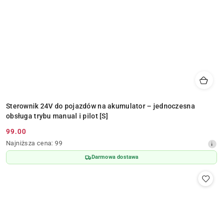
Sterownik 24V do pojazdów na akumulator – jednoczesna
obsługa trybu manual i pilot [S]
99.00
Cena
Najniższa
Najniższa cena:
99
promocyjna:
cena
Darmowa dostawa
z
30
dni
przed
obniżką