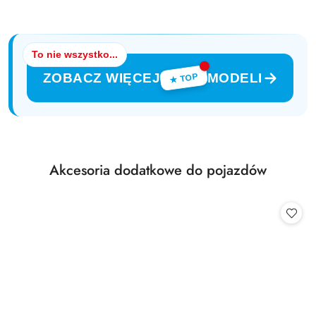
To nie wszystko...
ZOBACZ WIĘCEJ
MODELI
★ TOP
Produkty
Akcesoria dodatkowe do pojazdów
Pomiń karuzelę produktów
o
statusie: