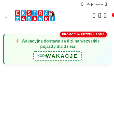
Moje konto
Przejdź do treści głównej
Przejdź do wyszukiwarki
Przejdź do moje konto
Przejdź do menu głównego
Przejdź do opisu produktu
Przejdź do stopki
PROMOCJA PRZEDŁUŻONA
☀
Wakacyjna dostawa za 0 zł na wszystkie
pojazdy dla dzieci
WAKACJE
KOD: