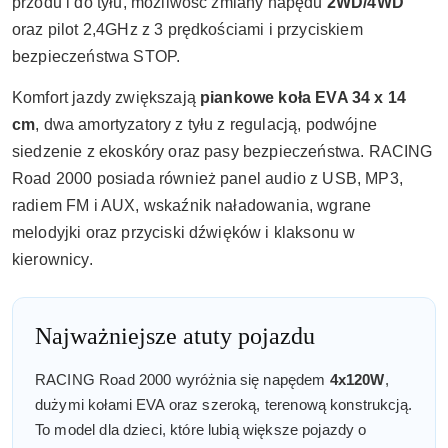
przodu i do tyłu, możliwość zmiany napędu
2WD/4WD
oraz pilot 2,4GHz z 3 prędkościami i przyciskiem
bezpieczeństwa STOP.
Komfort jazdy zwiększają
piankowe koła EVA 34 x 14
cm
, dwa amortyzatory z tyłu z regulacją, podwójne
siedzenie z ekoskóry oraz pasy bezpieczeństwa. RACING
Road 2000 posiada również panel audio z USB, MP3,
radiem FM i AUX, wskaźnik naładowania, wgrane
melodyjki oraz przyciski dźwięków i klaksonu w
kierownicy.
Najważniejsze atuty pojazdu
RACING Road 2000 wyróżnia się napędem
4x120W
,
dużymi kołami EVA oraz szeroką, terenową konstrukcją.
To model dla dzieci, które lubią większe pojazdy o