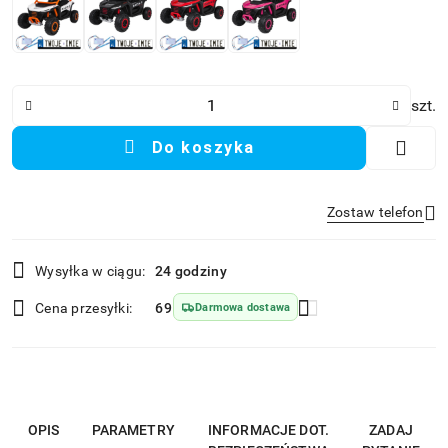
Ilość
szt.
Do koszyka
Zostaw telefon
Dostępność
Wysyłka w ciągu:
24 godziny
i
Wyślij
dostawa
Cena przesyłki:
69
Darmowa dostawa
OPIS
PARAMETRY
INFORMACJE DOT.
ZADAJ