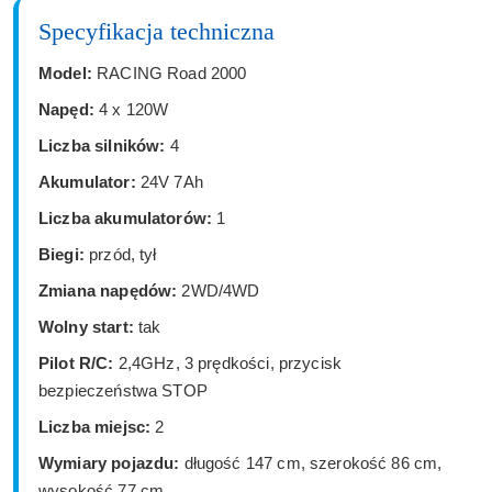
Specyfikacja techniczna
Model:
RACING Road 2000
Napęd:
4 x 120W
Liczba silników:
4
Akumulator:
24V 7Ah
Liczba akumulatorów:
1
Biegi:
przód, tył
Zmiana napędów:
2WD/4WD
Wolny start:
tak
Pilot R/C:
2,4GHz, 3 prędkości, przycisk
bezpieczeństwa STOP
Liczba miejsc:
2
Wymiary pojazdu:
długość 147 cm, szerokość 86 cm,
wysokość 77 cm