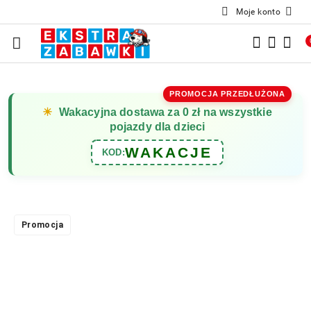
Moje konto
Przejdź do treści głównej
Przejdź do wyszukiwarki
Przejdź do moje konto
Przejdź do menu głównego
Przejdź do opisu produktu
Przejdź do stopki
PROMOCJA PRZEDŁUŻONA
☀
Wakacyjna dostawa za 0 zł na wszystkie
pojazdy dla dzieci
WAKACJE
KOD:
Promocja