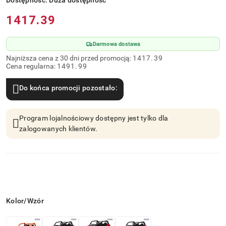
Dostępność:
Duża dostępność
Cena:
1417.39
Darmowa dostawa
Najniższa cena z 30 dni przed promocją:
1417.39
Cena regularna:
1491.99
Do końca promocji pozostało:
Program lojalnościowy dostępny jest tylko dla
zalogowanych klientów.
Wariant
Kolor/Wzór