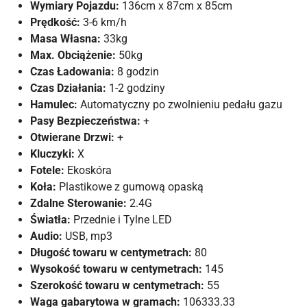
Wymiary Pojazdu:
136cm x 87cm x 85cm
Prędkość:
3-6 km/h
Masa Własna:
33kg
Max. Obciążenie:
50kg
Czas Ładowania:
8 godzin
Czas Działania:
1-2 godziny
Hamulec:
Automatyczny po zwolnieniu pedału gazu
Pasy Bezpieczeństwa:
+
Otwierane Drzwi:
+
Kluczyki:
X
Fotele:
Ekoskóra
Koła:
Plastikowe z gumową opaską
Zdalne Sterowanie:
2.4G
Światła:
Przednie i Tylne LED
Audio:
USB, mp3
Długość towaru w centymetrach:
80
Wysokość towaru w centymetrach:
145
Szerokość towaru w centymetrach:
55
Waga gabarytowa w gramach:
106333.33