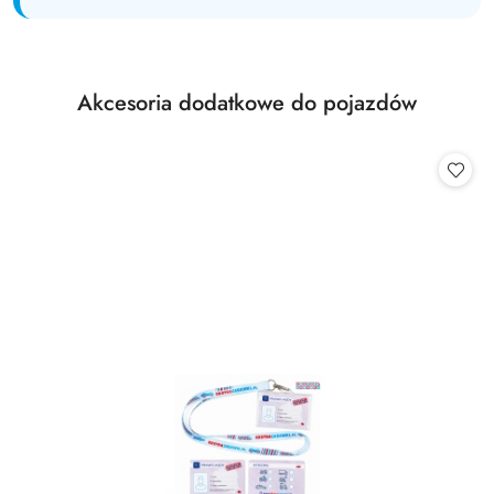
Produkty
Akcesoria dodatkowe do pojazdów
Pomiń karuzelę produktów
o
statusie: