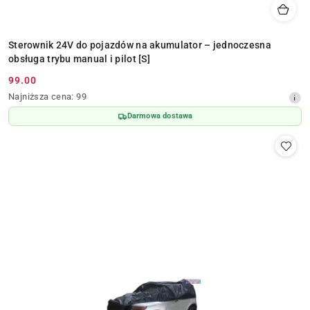
Sterownik 24V do pojazdów na akumulator – jednoczesna
obsługa trybu manual i pilot [S]
99.00
Cena
Najniższa
Najniższa cena:
99
promocyjna:
cena
Darmowa dostawa
z
30
dni
przed
obniżką