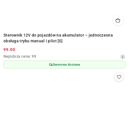
Sterownik 12V do pojazdów na akumulator – jednoczesna
obsługa trybu manual i pilot [S]
99.00
Cena
Najniższa
Najniższa cena:
99
promocyjna:
cena
Darmowa dostawa
z
30
dni
przed
obniżką