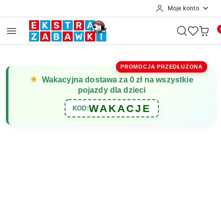
Moje konto
Przejdź do treści głównej
Przejdź do wyszukiwarki
Przejdź do moje konto
Przejdź do menu głównego
Przejdź do opisu produktu
Przejdź do stopki
PROMOCJA PRZEDŁUŻONA
☀
Wakacyjna dostawa za 0 zł na wszystkie
pojazdy dla dzieci
WAKACJE
KOD: