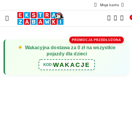
Moje konto
Przejdź do treści głównej
Przejdź do wyszukiwarki
Przejdź do moje konto
Przejdź do menu głównego
Przejdź do opisu produktu
Przejdź do stopki
PROMOCJA PRZEDŁUŻONA
☀
Wakacyjna dostawa za 0 zł na wszystkie
pojazdy dla dzieci
WAKACJE
KOD: