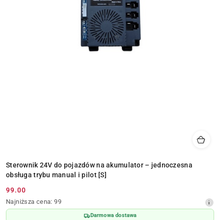
Sterownik 24V do pojazdów na akumulator – jednoczesna
obsługa trybu manual i pilot [S]
99.00
Cena
Najniższa
Najniższa cena:
99
promocyjna:
cena
Darmowa dostawa
z