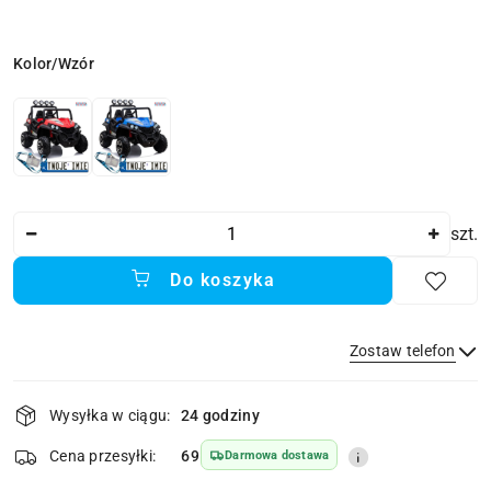
Wariant
Kolor/Wzór
Ilość
szt.
Do koszyka
Zostaw telefon
Dostępność
Wysyłka w ciągu:
24 godziny
i
dostawa
Wyślij
Cena przesyłki:
69
Darmowa dostawa