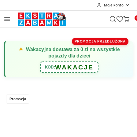
Moje konto
Przejdź do treści głównej
Przejdź do wyszukiwarki
Przejdź do moje konto
Przejdź do menu głównego
Przejdź do opisu produktu
Przejdź do stopki
PROMOCJA PRZEDŁUŻONA
☀
Wakacyjna dostawa za 0 zł na wszystkie
pojazdy dla dzieci
WAKACJE
KOD:
Promocja