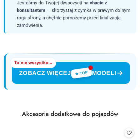
Jesteśmy do Twojej dyspozycji na
chacie z
konsultantem
— skorzystaj z dymka w prawym dolnym
rogu strony, a chętnie pomożemy przed finalizacją
zamówienia.
To nie wszystko...
ZOBACZ WIĘCEJ
MODELI
★ TOP
Produkty
Akcesoria dodatkowe do pojazdów
Pomiń karuzelę produktów
o
statusie: