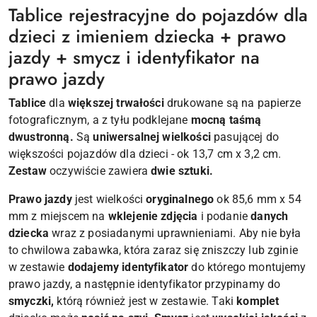
Tablice rejestracyjne do pojazdów dla
dzieci z imieniem dziecka + prawo
jazdy + smycz i identyfikator na
prawo jazdy
Tablice
dla
większej trwałości
drukowane są na papierze
fotograficznym, a z tyłu podklejane
mocną taśmą
dwustronną.
Są
uniwersalnej wielkości
pasującej do
większości pojazdów dla dzieci - ok 13,7 cm x 3,2 cm.
Zestaw
oczywiście zawiera
dwie sztuki.
Prawo jazdy
jest wielkości
oryginalnego
ok 85,6 mm x 54
mm z miejscem na
wklejenie zdjęcia
i podanie
danych
dziecka
wraz z posiadanymi uprawnieniami. Aby nie była
to chwilowa zabawka, która zaraz się zniszczy lub zginie
w zestawie
dodajemy identyfikator
do którego montujemy
prawo jazdy, a następnie identyfikator przypinamy do
smyczki,
którą również jest w zestawie. Taki
komplet