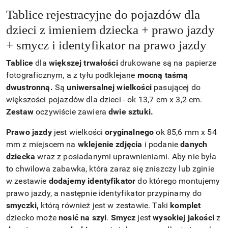
Tablice rejestracyjne do pojazdów dla
dzieci z imieniem dziecka + prawo jazdy
+ smycz i identyfikator na prawo jazdy
Tablice
dla
większej trwałości
drukowane są na papierze
fotograficznym, a z tyłu podklejane
mocną taśmą
dwustronną.
Są
uniwersalnej wielkości
pasującej do
większości pojazdów dla dzieci - ok 13,7 cm x 3,2 cm.
Zestaw
oczywiście zawiera
dwie sztuki.
Prawo jazdy
jest wielkości
oryginalnego
ok 85,6 mm x 54
mm z miejscem na
wklejenie zdjęcia
i podanie
danych
dziecka
wraz z posiadanymi uprawnieniami. Aby nie była
to chwilowa zabawka, która zaraz się zniszczy lub zginie
w zestawie
dodajemy identyfikator
do którego montujemy
prawo jazdy, a następnie identyfikator przypinamy do
smyczki,
którą również jest w zestawie. Taki
komplet
dziecko może
nosić na szyi
.
Smycz
jest
wysokiej jakości
z