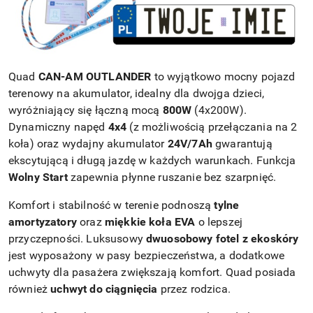
Quad
CAN-AM OUTLANDER
to wyjątkowo mocny pojazd
terenowy na akumulator, idealny dla dwojga dzieci,
wyróżniający się łączną mocą
800W
(4x200W).
Dynamiczny napęd
4x4
(z możliwością przełączania na 2
koła) oraz wydajny akumulator
24V/7Ah
gwarantują
ekscytującą i długą jazdę w każdych warunkach. Funkcja
Wolny Start
zapewnia płynne ruszanie bez szarpnięć.
Komfort i stabilność w terenie podnoszą
tylne
amortyzatory
oraz
miękkie koła EVA
o lepszej
przyczepności. Luksusowy
dwuosobowy fotel z ekoskóry
jest wyposażony w pasy bezpieczeństwa, a dodatkowe
uchwyty dla pasażera zwiększają komfort. Quad posiada
również
uchwyt do ciągnięcia
przez rodzica.