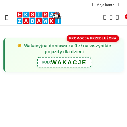
Moje konto
Przejdź do treści głównej
Przejdź do wyszukiwarki
Przejdź do moje konto
Przejdź do menu głównego
Przejdź do opisu produktu
Przejdź do stopki
PROMOCJA PRZEDŁUŻONA
☀
Wakacyjna dostawa za 0 zł na wszystkie
pojazdy dla dzieci
WAKACJE
KOD: