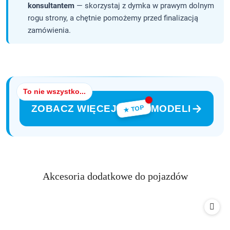
konsultantem
— skorzystaj z dymka w prawym dolnym
rogu strony, a chętnie pomożemy przed finalizacją
zamówienia.
To nie wszystko...
ZOBACZ WIĘCEJ
MODELI
★ TOP
Produkty
Akcesoria dodatkowe do pojazdów
Pomiń karuzelę produktów
o
statusie: