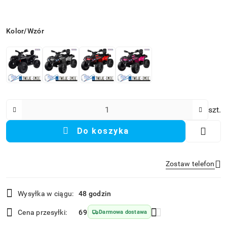
Wariant
Kolor/Wzór
Ilość
szt.
Do koszyka
Zostaw telefon
Dostępność
Wysyłka w ciągu:
48 godzin
i
Wyślij
dostawa
Cena przesyłki:
69
Darmowa dostawa