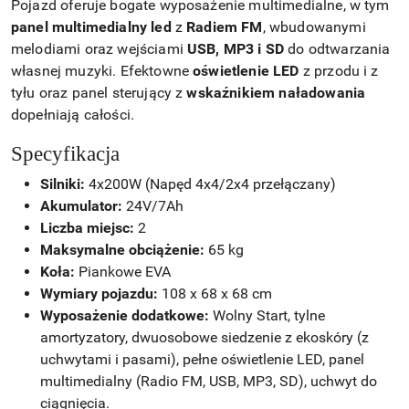
Pojazd oferuje bogate wyposażenie multimedialne, w tym
panel multimedialny led
z
Radiem FM
, wbudowanymi
melodiami oraz wejściami
USB, MP3 i SD
do odtwarzania
własnej muzyki. Efektowne
oświetlenie LED
z przodu i z
tyłu oraz panel sterujący z
wskaźnikiem naładowania
dopełniają całości.
Specyfikacja
Silniki:
4x200W (Napęd 4x4/2x4 przełączany)
Akumulator:
24V/7Ah
Liczba miejsc:
2
Maksymalne obciążenie:
65 kg
Koła:
Piankowe EVA
Wymiary pojazdu:
108 x 68 x 68 cm
Wyposażenie dodatkowe:
Wolny Start, tylne
amortyzatory, dwuosobowe siedzenie z ekoskóry (z
uchwytami i pasami), pełne oświetlenie LED, panel
multimedialny (Radio FM, USB, MP3, SD), uchwyt do
ciągnięcia.