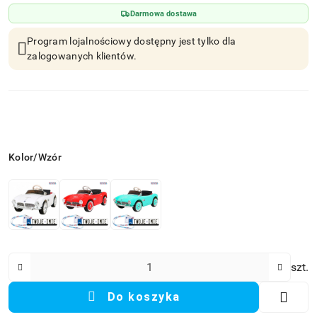
Darmowa dostawa
Program lojalnościowy dostępny jest tylko dla
zalogowanych klientów.
Wariant
Kolor/Wzór
Ilość
szt.
Do koszyka