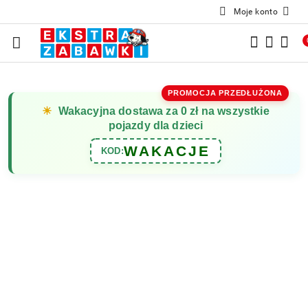
Moje konto
Przejdź do treści głównej
Przejdź do wyszukiwarki
Przejdź do moje konto
Przejdź do menu głównego
Przejdź do opisu produktu
Przejdź do stopki
PROMOCJA PRZEDŁUŻONA
☀
Wakacyjna dostawa za 0 zł na wszystkie
pojazdy dla dzieci
WAKACJE
KOD: