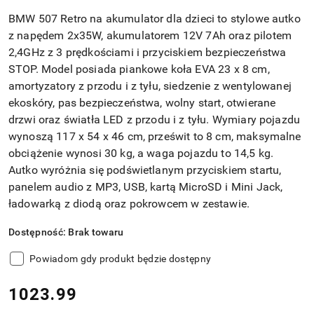
BMW 507 Retro na akumulator dla dzieci to stylowe autko
z napędem 2x35W, akumulatorem 12V 7Ah oraz pilotem
2,4GHz z 3 prędkościami i przyciskiem bezpieczeństwa
STOP. Model posiada piankowe koła EVA 23 x 8 cm,
amortyzatory z przodu i z tyłu, siedzenie z wentylowanej
ekoskóry, pas bezpieczeństwa, wolny start, otwierane
drzwi oraz światła LED z przodu i z tyłu. Wymiary pojazdu
wynoszą 117 x 54 x 46 cm, prześwit to 8 cm, maksymalne
obciążenie wynosi 30 kg, a waga pojazdu to 14,5 kg.
Autko wyróżnia się podświetlanym przyciskiem startu,
panelem audio z MP3, USB, kartą MicroSD i Mini Jack,
ładowarką z diodą oraz pokrowcem w zestawie.
Dostępność:
Brak towaru
Powiadom gdy produkt będzie dostępny
cena:
1023.99