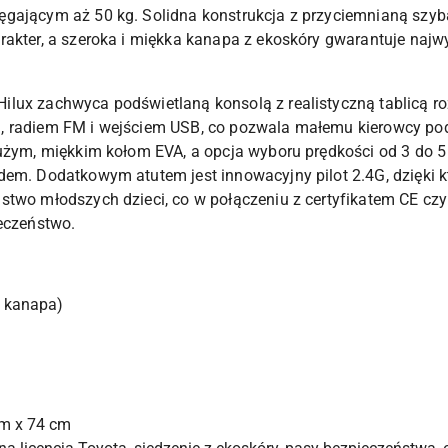
ęgającym aż 50 kg. Solidna konstrukcja z przyciemnianą szyb
rakter, a szeroka i miękka kanapa z ekoskóry gwarantuje na
ilux zachwyca podświetlaną konsolą z realistyczną tablicą 
, radiem FM i wejściem USB, co pozwala małemu kierowcy pod
 dużym, miękkim kołom EVA, a opcja wyboru prędkości od 3 do
dem. Dodatkowym atutem jest innowacyjny pilot 2.4G, dzięki 
stwo młodszych dzieci, co w połączeniu z certyfikatem CE cz
ieczeństwo.
 kanapa)
m x 74 cm