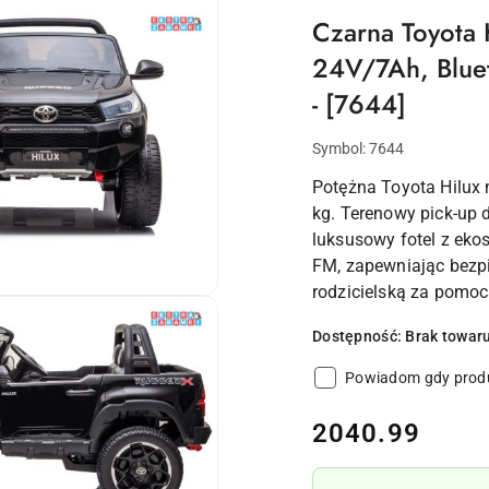
Czarna Toyota 
24V/7Ah, Blue
- [7644]
Symbol:
7644
Potężna Toyota Hilux
kg. Terenowy pick-up 
luksusowy fotel z ekos
FM, zapewniając bezpi
rodzicielską za pomoc
Dostępność:
Brak towar
Powiadom gdy produ
cena:
2040.99