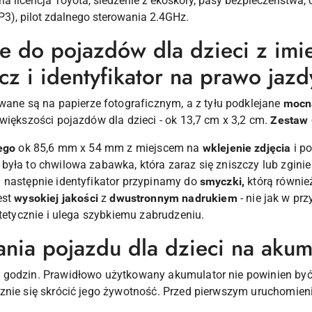
na licencja Toyota, siedzenie z ekoskóry, pasy bezpieczeństwa, 
P3), pilot zdalnego sterowania 2.4GHz.
jne do pojazdów dla dzieci z im
z i identyfikator na prawo jazd
ane są na papierze fotograficznym, a z tyłu podklejane
mocn
większości pojazdów dla dzieci - ok 13,7 cm x 3,2 cm.
Zestaw
ego
ok 85,6 mm x 54 mm z miejscem na
wklejenie zdjęcia
i p
była to chwilowa zabawka, która zaraz się zniszczy lub zgini
 następnie identyfikator przypinamy do
smyczki,
którą również
est
wysokiej jakości
z
dwustronnym nadrukiem
- nie jak w pr
stetycznie i ulega szybkiemu zabrudzeniu.
nia pojazdu dla dzieci na akum
 godzin. Prawidłowo użytkowany akumulator nie powinien by
znie się skrócić jego żywotność. Przed pierwszym uruchomien