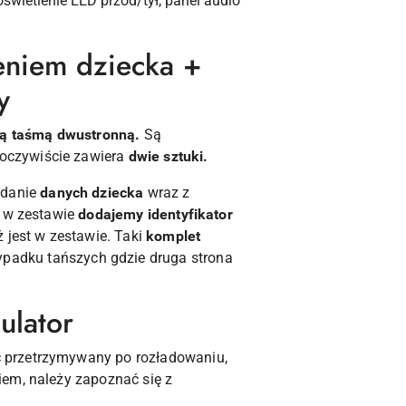
oświetlenie LED przód/tył, panel audio
ieniem dziecka +
y
ą taśmą dwustronną.
Są
oczywiście zawiera
dwie sztuki.
odanie
danych dziecka
wraz z
e w zestawie
dodajemy identyfikator
 jest w zestawie. Taki
komplet
zypadku tańszych gdzie druga strona
ulator
ć przetrzymywany po rozładowaniu,
iem, należy zapoznać się z