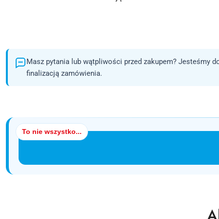
Masz pytania lub wątpliwości przed zakupem? Jesteśmy do
finalizacją zamówienia.
To nie wszystko...
P
A
Pomiń karuzelę produktów