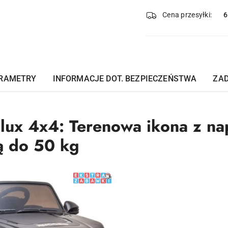
i
dostawa
Cena przesyłki:
RAMETRY
INFORMACJE DOT. BEZPIECZEŃSTWA
ZAD
ilux 4x4: Terenowa ikona z n
ą do 50 kg