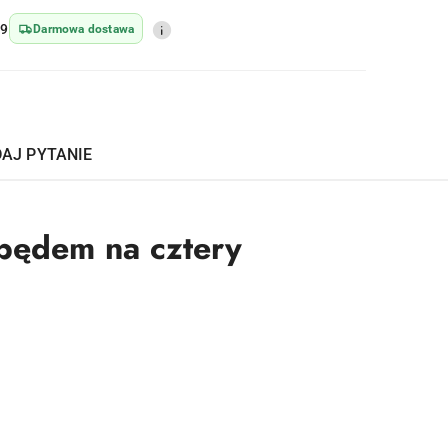
69
Darmowa dostawa
AJ PYTANIE
apędem na cztery