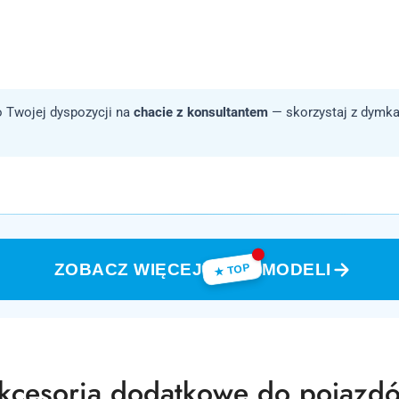
 Twojej dyspozycji na
chacie z konsultantem
— skorzystaj z dymka
ZOBACZ WIĘCEJ
MODELI
★ TOP
rodukty
kcesoria dodatkowe do pojazd