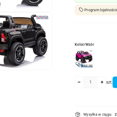
Program lojalności
Wariant
Kolor/Wzór
Ilość
szt.
Dostępność
Wysyłka w ciągu:
2