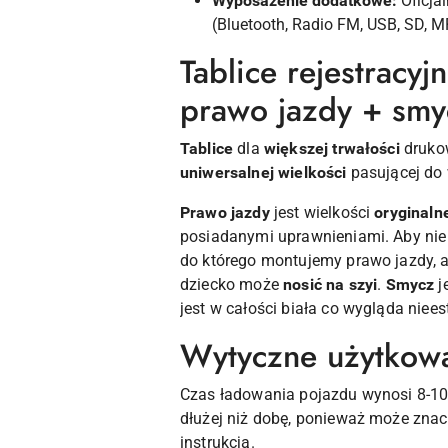
Wyposażenie dodatkowe:
Oficjal
(Bluetooth, Radio FM, USB, SD, M
Tablice rejestracy
prawo jazdy + smyc
Tablice
dla
większej trwałości
drukow
uniwersalnej wielkości
pasującej do 
Prawo jazdy
jest wielkości
oryginaln
posiadanymi uprawnieniami. Aby nie 
do którego montujemy prawo jazdy, a
dziecko może
nosić na szyi
.
Smycz
j
jest w całości biała co wygląda niee
Wytyczne użytkowa
Czas ładowania pojazdu wynosi 8-10
dłużej niż dobę, ponieważ może znac
instrukcją.