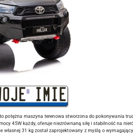
 to potężna maszyna terenowa stworzona do pokonywania trudn
mocy 45W każdy, oferuje niezrównaną siłę i stabilność na ni
e własnej 31 kg został zaprojektowany z myślą o wymagając