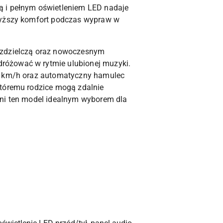
ą i pełnym oświetleniem LED nadaje
jwyższy komfort podczas wypraw w
rozdzielczą oraz nowoczesnym
różować w rytmie ulubionej muzyki.
 5 km/h oraz automatyczny hamulec
któremu rodzice mogą zdalnie
yni ten model idealnym wyborem dla