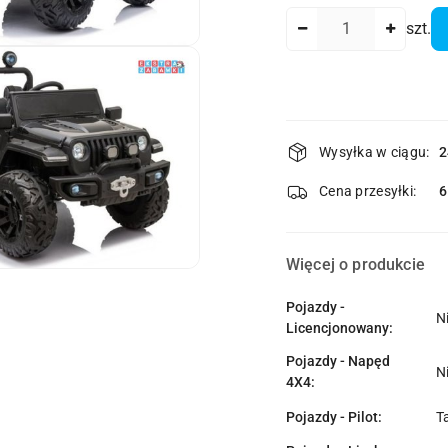
Ilość
szt.
Dostępność
Wysyłka w ciągu:
2
i
dostawa
Cena przesyłki:
Więcej o produkcie
Pojazdy -
N
Licencjonowany:
Pojazdy - Napęd
N
4X4:
Pojazdy - Pilot:
T