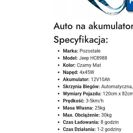
Auto na akumulat
Specyfikacja:
Marka:
Pozostałe
Model:
Jeep HC8988
Kolor:
Czarny Mat
Napęd:
4x45W
Akumulator:
12V10Ah
Skrzynia Biegów:
Automatyczna, 
Wymiary Pojazdu:
120cm x 82cm
Prędkość:
3-5km/h
Masa Własna:
25kg
Max. Obciążenie:
30kg
Czas Ładowania:
8 godzin
Czas Działania:
1-2 godziny