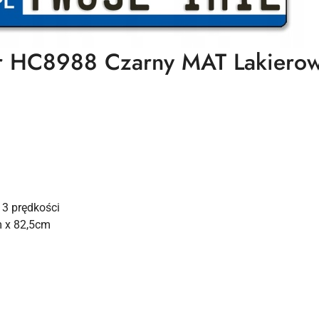
or HC8988 Czarny MAT Lakiero
3 prędkości
 x 82,5cm