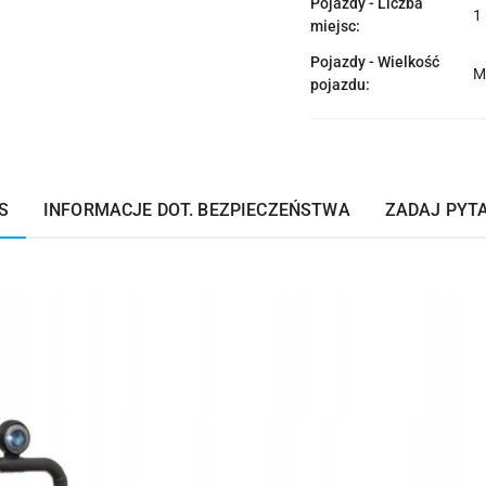
Pojazdy - Liczba
1
miejsc:
Pojazdy - Wielkość
M
pojazdu:
S
INFORMACJE DOT. BEZPIECZEŃSTWA
ZADAJ PYT