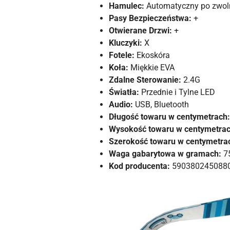
Hamulec:
Automatyczny po zwoln
Pasy Bezpieczeństwa:
+
Otwierane Drzwi:
+
Kluczyki:
X
Fotele:
Ekoskóra
Koła:
Miękkie EVA
Zdalne Sterowanie:
2.4G
Światła:
Przednie i Tylne LED
Audio:
USB, Bluetooth
Długość towaru w centymetrach:
Wysokość towaru w centymetrac
Szerokość towaru w centymetra
Waga gabarytowa w gramach:
7
Kod producenta:
590380245088