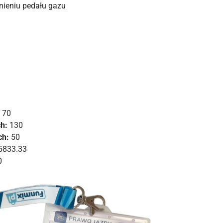
ieniu pedału gazu
70
h:
130
ch:
50
5833.33
0