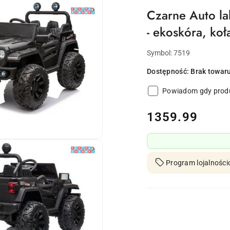
Czarne Auto l
- ekoskóra, koł
Symbol:
7519
Dostępność:
Brak towar
Powiadom gdy produ
cena:
1359.99
Program lojalności