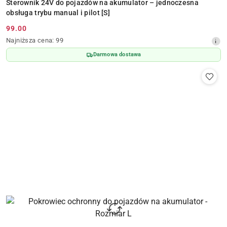
Sterownik 24V do pojazdów na akumulator – jednoczesna
obsługa trybu manual i pilot [S]
99.00
Cena
Najniższa
Najniższa cena:
99
promocyjna:
cena
Darmowa dostawa
z
30
dni
przed
obniżką