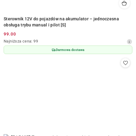
Sterownik 12V do pojazdów na akumulator – jednoczesna
obsługa trybu manual i pilot [S]
99.00
Cena
Najniższa
Najniższa cena:
99
promocyjna:
cena
Darmowa dostawa
z
30
dni
przed
obniżką