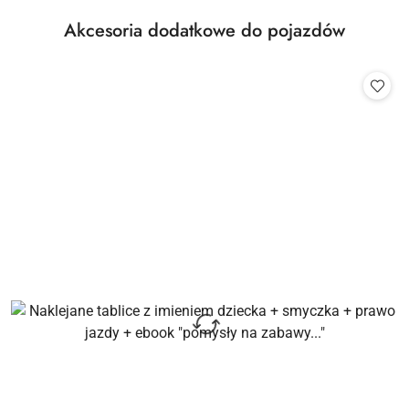
Produkty
Akcesoria dodatkowe do pojazdów
Pomiń karuzelę produktów
o
statusie: