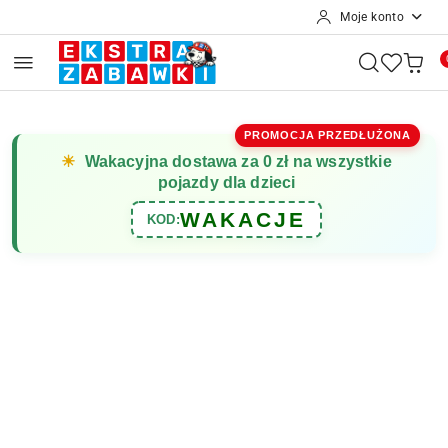
Moje konto
Przejdź do treści głównej
Przejdź do wyszukiwarki
Przejdź do moje konto
Przejdź do menu głównego
Przejdź do opisu produktu
Przejdź do stopki
PROMOCJA PRZEDŁUŻONA
☀
Wakacyjna dostawa za 0 zł na wszystkie
pojazdy dla dzieci
WAKACJE
KOD: