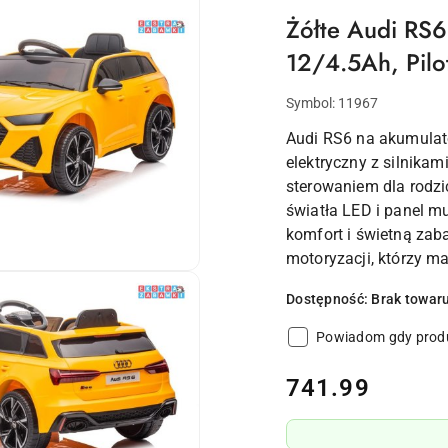
Żółte Audi RS6
12/4.5Ah, Pilo
Symbol:
11967
Audi RS6 na akumulat
elektryczny z silnika
sterowaniem dla rodzi
światła LED i panel m
komfort i świetną zab
motoryzacji, którzy 
Dostępność:
Brak towar
Powiadom gdy produ
cena:
741.99