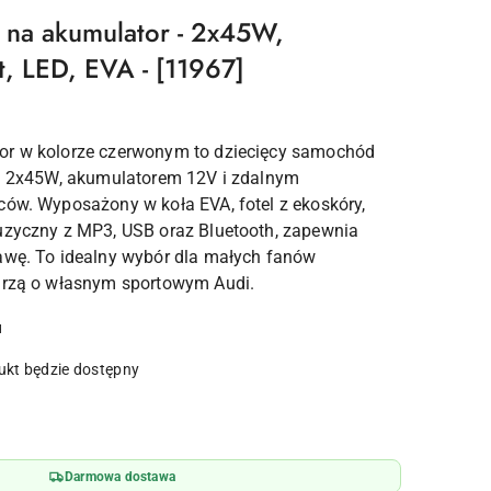
 na akumulator - 2x45W,
t, LED, EVA - [11967]
or w kolorze czerwonym to dziecięcy samochód
mi 2x45W, akumulatorem 12V i zdalnym
ców. Wyposażony w koła EVA, fotel z ekoskóry,
uzyczny z MP3, USB oraz Bluetooth, zapewnia
awę. To idealny wybór dla małych fanów
marzą o własnym sportowym Audi.
u
kt będzie dostępny
Darmowa dostawa