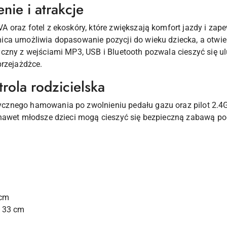
ie i atrakcje
 oraz fotel z ekoskóry, które zwiększają komfort jazdy i zap
ca umożliwia dopasowanie pozycji do wieku dziecka, a otwier
czny z wejściami MP3, USB i Bluetooth pozwala cieszyć się ulu
przejażdżce.
rola rodzicielska
znego hamowania po zwolnieniu pedału gazu oraz pilot 2.4G,
 nawet młodsze dzieci mogą cieszyć się bezpieczną zabawą po
 cm
× 33 cm