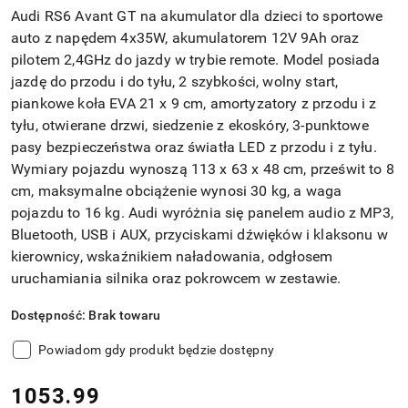
Audi RS6 Avant GT na akumulator dla dzieci to sportowe
auto z napędem 4x35W, akumulatorem 12V 9Ah oraz
pilotem 2,4GHz do jazdy w trybie remote. Model posiada
jazdę do przodu i do tyłu, 2 szybkości, wolny start,
piankowe koła EVA 21 x 9 cm, amortyzatory z przodu i z
tyłu, otwierane drzwi, siedzenie z ekoskóry, 3-punktowe
pasy bezpieczeństwa oraz światła LED z przodu i z tyłu.
Wymiary pojazdu wynoszą 113 x 63 x 48 cm, prześwit to 8
cm, maksymalne obciążenie wynosi 30 kg, a waga
pojazdu to 16 kg. Audi wyróżnia się panelem audio z MP3,
Bluetooth, USB i AUX, przyciskami dźwięków i klaksonu w
kierownicy, wskaźnikiem naładowania, odgłosem
uruchamiania silnika oraz pokrowcem w zestawie.
Dostępność:
Brak towaru
Powiadom gdy produkt będzie dostępny
cena:
1053.99