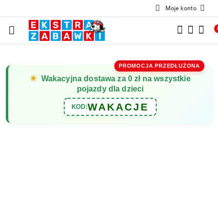
Moje konto
Przejdź do treści głównej
Przejdź do wyszukiwarki
Przejdź do moje konto
Przejdź do menu głównego
Przejdź do opisu produktu
Przejdź do stopki
PROMOCJA PRZEDŁUŻONA
☀
Wakacyjna dostawa za 0 zł na wszystkie
pojazdy dla dzieci
WAKACJE
KOD: