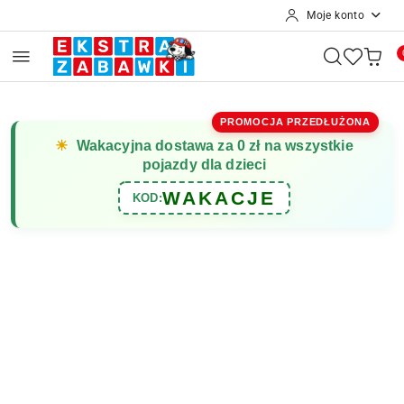
Moje konto
Przejdź do treści głównej
Przejdź do wyszukiwarki
Przejdź do moje konto
Przejdź do menu głównego
Przejdź do opisu produktu
Przejdź do stopki
PROMOCJA PRZEDŁUŻONA
☀
Wakacyjna dostawa za 0 zł na wszystkie
pojazdy dla dzieci
WAKACJE
KOD: