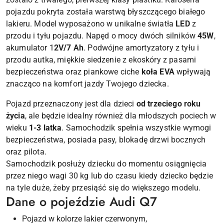
pojazdu pokryta została warstwą błyszczącego białego
lakieru. Model wyposażono w unikalne światła
LED
z
przodu i tyłu pojazdu. Napęd o mocy dwóch silników
45W
,
akumulator 1
2V/7 Ah
. Podwójne amortyzatory z tyłu i
przodu autka, miękkie siedzenie z ekoskóry z pasami
bezpieczeństwa oraz piankowe ciche
koła EVA
wpływają
znacząco na komfort jazdy Twojego dziecka.
Pojazd przeznaczony jest dla dzieci
od trzeciego roku
życia
, ale będzie idealny również dla młodszych pociech w
wieku
1-3 latka
. Samochodzik spełnia wszystkie wymogi
bezpieczeństwa, posiada pasy, blokadę drzwi bocznych
oraz pilota.
Samochodzik posłuży dziecku do momentu osiągnięcia
przez niego wagi 30 kg lub do czasu kiedy dziecko będzie
na tyle duże, żeby przesiąść się do większego modelu.
Dane o pojeździe Audi Q7
Pojazd w kolorze lakier czerwonym,