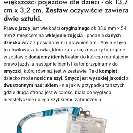
większości pojazdów dla dzieci - ok 13,7
cm x 3,2 cm.
Zestaw
oczywiście zawiera
dwie sztuki.
Prawo jazdy
jest wielkości
oryginalnego
ok 85,6 mm x 54
mm z miejscem na
wklejenie zdjęcia
i podanie
danych
dziecka
wraz z posiadanymi uprawnieniami. Aby nie była
to chwilowa zabawka, która zaraz się zniszczy lub zginie
w zestawie
dodajemy identyfikator
do którego montujemy
prawo jazdy, a następnie identyfikator przypinamy do
smyczki,
którą również jest w zestawie. Taki
komplet
dziecko może
nosić na szyi
.
Smycz
jest
wysokiej jakości
z
dwustronnym nadrukiem
- nie jak w przypadku tańszych
gdzie druga strona jest w całości biała co wygląda
nieestetycznie i ulega szybkiemu zabrudzeniu.